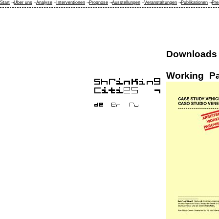
Start
¬
Über uns
¬
Analyse
¬
Interventionen
¬
Prognose
¬
Ausstellungen
¬
Veranstaltungen
¬
Publikationen
¬
Pre
Downloads
Working P