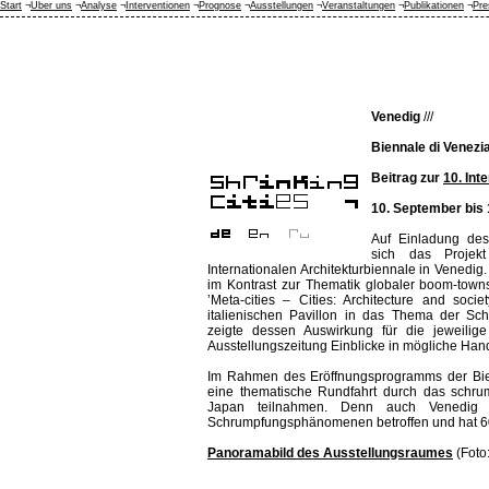
Start
¬
Über uns
¬
Analyse
¬
Interventionen
¬
Prognose
¬
Ausstellungen
¬
Veranstaltungen
¬
Publikationen
¬
Pre
Venedig
///
Biennale di Venezia
Beitrag zur
10. Int
10. September bis
Auf Einladung des 
sich das Projek
Internationalen Architekturbiennale in Venedi
im Kontrast zur Thematik globaler boom-towns
’Meta-cities – Cities: Architecture and soci
italienischen Pavillon in das Thema der Sc
zeigte dessen Auswirkung für die jeweilige
Ausstellungszeitung Einblicke in mögliche Han
Im Rahmen des Eröffnungsprogramms der Bie
eine thematische Rundfahrt durch das schrum
Japan teilnahmen. Denn auch Venedig i
Schrumpfungsphänomenen betroffen und hat 60 
Panoramabild des Ausstellungsraumes
(Foto: