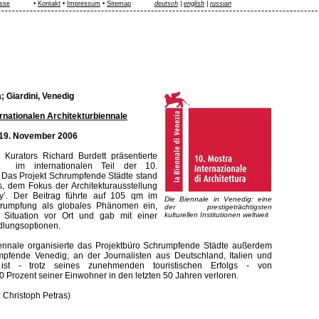
sse
•
Kontakt
•
Impressum
•
Sitemap
deutsch
|
english
|
russian
; Giardini, Venedig
ernationalen Architekturbiennale
 19. November 2006
Kurators Richard Burdett präsentierte
t im internationalen Teil der 10.
g. Das Projekt Schrumpfende Städte stand
, dem Fokus der Architekturausstellung
ety’. Der Beitrag führte auf 105 qm im
Die Biennale in Venedig: eine
hrumpfung als globales Phänomen ein,
der prestigeträchtigsten
 Situation vor Ort und gab mit einer
kulturellen Institutionen weltweit
dlungsoptionen.
nnale organisierte das Projektbüro Schrumpfende Städte außerdem
pfende Venedig, an der Journalisten aus Deutschland, Italien und
st - trotz seines zunehmenden touristischen Erfolgs - von
Prozent seiner Einwohner in den letzten 50 Jahren verloren.
 Christoph Petras)