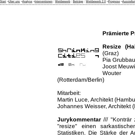
Start
¬
Über uns
¬
Analyse
¬
Interventionen
:
Wettbewerb
:
Beiträge
:
Wettbewerb 2.0
¬
Prognose
¬
Ausstellu
Prämierte P
Resize (Hal
(Graz)
Pia Grubbaue
Joost Meuwi
Wouter Va
(Rotterdam/Berlin)
Mitarbeit:
Martin Luce, Architekt (Hambu
Johannes Weisser, Architekt 
Jurykommentar
/// "Konträr 
"resize" einen sarkastisc
Statistiken. Die Stärke der A