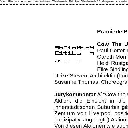
Start
¬
Über uns
¬
Analyse
¬
Interventionen
:
Wettbewerb
:
Beiträge
:
Wettbewerb 2.0
¬
Prognose
¬
Ausstellu
Prämierte P
Cow The Ud
Paul Cotter
Gareth Morri
Heidi Rustga
Eike Sindlin
Ulrike Steven, Architektin (Lo
Susanne Thomas, Choreograp
Jurykommentar
/// "Cow the
Aktion, die Einsicht in di
innerstädtischen Suburbia g
Zentrum von Liverpool positi
partizipativ angelegte) Aktio
Von diesen Aktionen wie auc