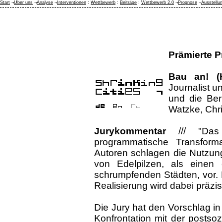
Start
¬
Über uns
¬
Analyse
¬
Interventionen
:
Wettbewerb
:
Beiträge
:
Wettbewerb 2.0
¬
Prognose
¬
Ausstellu
Prämierte P
Bau an! (H
Journalist un
und die Ber
Watzke, Chr
Jurykommentar
/// "Das
programmatische Transforma
Autoren schlagen die Nutzung
von Edelpilzen, als einen e
schrumpfenden Städten, vor.
Realisierung wird dabei präzi
Die Jury hat den Vorschlag in
Konfrontation mit der postsoz