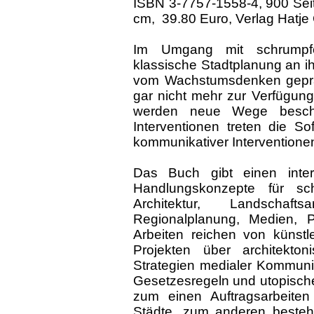
ISBN 3-7757-1558-4, 900 Seit
cm, 39.80 Euro, Verlag Hatje
Im Umgang mit schrumpf
klassische Stadtplanung an ih
vom Wachstumsdenken geprägt
gar nicht mehr zur Verfügun
werden neue Wege beschri
Interventionen treten die Soft
kommunikativer Interventione
Das Buch gibt einen intern
Handlungskonzepte für s
Architektur, Landschaft
Regionalplanung, Medien, 
Arbeiten reichen von künstl
Projekten über architektoni
Strategien medialer Kommuni
Gesetzesregeln und utopischen
zum einen Auftragsarbeit
Städte, zum anderen besteh