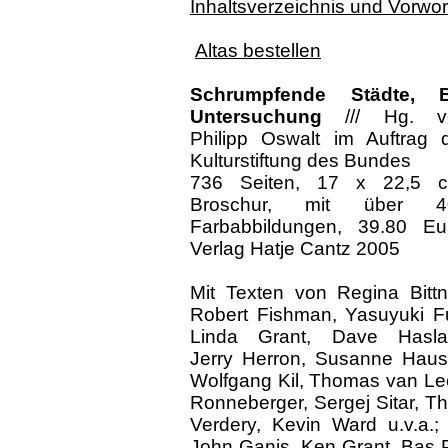
Inhaltsverzeichnis und Vorwor
Altas bestellen
Schrumpfende Städte, B
Untersuchung
///
Hg. v
Philipp Oswalt im Auftrag 
Kulturstiftung des Bundes
736 Seiten, 17 x 22,5 c
Broschur, mit über 4
Farbabbildungen, 39.80 Eu
Verlag Hatje Cantz 2005
Mit Texten von Regina Bittn
Robert Fishman, Yasuyuki Fu
Linda Grant, Dave Hasla
Jerry Herron, Susanne Haus
Wolfgang Kil, Thomas van Le
Ronneberger, Sergej Sitar, T
Verdery, Kevin Ward u.v.a.
John Ganis, Ken Grant, Bas 