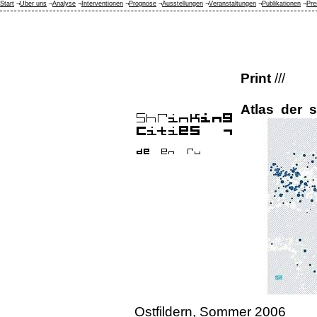
Start
¬
Über uns
¬
Analyse
¬
Interventionen
¬
Prognose
¬
Ausstellungen
¬
Veranstaltungen
¬
Publikationen
¬
Pre
Print
///
Atlas der 
Ostfildern, Sommer 2006