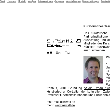
Start
¬
Über uns
:
Kontakt
¬
Analyse
¬
Interventionen
¬
Prognose
¬
Ausstellungen
¬
Veranstaltungen
¬
Publikat
Kuratorisches Te
Das Kuratorische 
Partnerinstitutionen
Ausrichtung und de
Mitglieder des Kura
Künstler auszuwä
auszuschreiben.
Ph
*1
Uni
94
Sy
Mi
19
Fo
Cottbus, 2001 Gründung
Studio Urban Cata
künstlerischer Co-Leiter der kulturellen Zw
Professor für Architekturtheorie und Entwerfen 
mail:
mail@oswalt.de
mehr:
www.oswalt.de