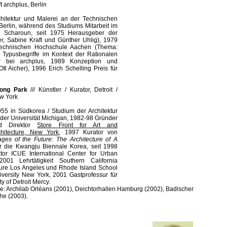
t archplus, Berlin
hitektur und Malerei an der Technischen
Berlin, während des Studiums Mitarbeit im
s Scharoun, seit 1975 Herausgeber der
, Sabine Kraft und Günther Uhlig), 1979
Technischen Hochschule Aachen (Thema:
 Typusbegriffe im Kontext der Rationalen
eur bei archplus, 1989 Konzeption und
Otl Aicher), 1996 Erich Schelling Preis für
ong Park
///
Künstler / Kurator, Detroit /
w York
955 in Südkorea / Studium der Architektur
der Universität Michigan, 1982-98 Gründer
d Direktor
Store Front for Art and
chitecture, New York
, 1997 Kurator von
ages of the Future: The Architecture of A
ür die Kwangju Biennale Korea, seit 1998
tor ICUE International Center for Urban
2001 Lehrtätigkeit Southern California
ecture Los Angeles und Rhode Island School
iversity New York, 2001 Gastprofessur für
ty of Detroit Mercy.
e: Archilab Orléans (2001), Deichtorhallen Hamburg (2002), Badischer
he (2003).