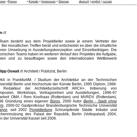
ionen
¬
Presse
•
Kontakt
•
Impressum
•
Sitemap
deutsch
|
english
|
russian
am
///
Team besteht aus dem Projektleiter sowie je einem Vertreter der
. Bei monatlichen Treffen berät und entscheidet es über die inhaltliche
ren Umsetzung in Ausstellungskonzeption und Einzelbeiträgen. Die
torischen Teams haben im weiteren Verlauf des Projektes die Aufgabe,
hlen und zu beauftragen sowie den internationalen Wettbewerb
ilipp Oswalt
///
Architekt / Publizist, Berlin
964 in Frankfurt/M. / Studium der Architektur an der Technischen
versität Berlin und Hochschule der Künste Berlin, 1995 Diplom, 1988-
 Redakteur der Architekturzeitschrift ARCH+, Initiierung von
mposien, Workshops, Vortragsreihen und Ausstellungen, 1996-97
tarbeit OMA / Rem Koolhaas (Rotterdam) und MVRDV (Rotterdam),
98 Gründung eines eigenen
Büros
, 2000 Autor
Berlin - Stadt ohne
rm
, 2000-02 Gastprofessur Brandenburgische Technische Universität
lyst
, seit 2002
Projektleitung
Schrumpfende Städte
. Initiator und
ischennnutzung des Palast der Republik, Berlin (Volkspalast) 2004,
an der Universität Kassel seit 2006.