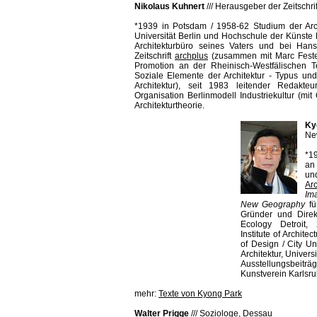
Nikolaus Kuhnert
///
Herausgeber der Zeitschrif
*1939 in Potsdam / 1958-62 Studium der Arc
Universität Berlin und Hochschule der Künste 
Architekturbüro seines Vaters und bei Han
Zeitschrift
archplus
(zusammen mit Marc Fester
Promotion an der Rheinisch-Westfälischen 
Soziale Elemente der Architektur - Typus und
Architektur), seit 1983 leitender Redakt
Organisation Berlinmodell Industriekultur (mit 
Architekturtheorie.
Ky
Ne
*1
an 
un
Ar
Im
New Geography
f
Gründer und Direk
Ecology Detroit, 
Institute of Archit
of Design / City Un
Architektur, Universi
Ausstellungsbeiträg
Kunstverein Karlsru
mehr:
Texte von Kyong Park
Walter Prigge
///
Soziologe, Dessau