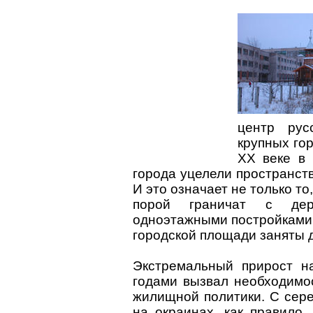
центр рус
крупных го
XX веке в 
города уцелели пространст
И это означает не только т
порой граничат с дер
одноэтажными постройками
городской площади заняты д
Экстремальный прирост н
годами вызвал необходимо
жилищной политики. С сере
на окраинах, как правило,