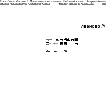
Старт
¬
Проект
¬
Выставка 1
:
Международное исследование
:
Глобальный контекст
:
Культура убывания
выставок
¬
Veranstaltungen
¬
Публикации
¬
Пресса
•
Контакт
•
Импрессум
•
Карта сайта
deu
Иваново
///