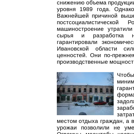
снижению объема продукции
уровня 1989 года. Однако
Важнейшей причиной выше
постсоциалистической 
машиностроение утратили
сырья и разработка н
гарантировали экономичес
Ивановской области си
ценностей. Они по-прежне
производственные мощност
Чтобы
мини
гаран
форм
задо
зара
затра
местом отдыха граждан, а 
урожаи позволили не ум