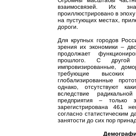
Огромны масштабы частн
взаимосвязей. Их зн
проиллюстрировано в эпоху 
на пустующих местах, прил
дороги.
Для крупных городов Росс
зрения их экономики – дв
продолжает функциониро
прошлого. С другой
импровизированные, домор
требующие высоких и
глобализированные прото
однако, отсутствуют как
вследствие радикально
предприятия – только 
зарегистрирована 461 не
согласно статистическим д
занятости до сих пор прин
Демограф