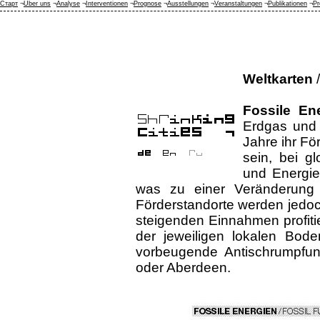
Старт
¬
Über uns
¬
Analyse
¬
Interventionen
¬
Prognose
¬
Ausstellungen
¬
Veranstaltungen
¬
Publikationen
¬
Pr
Weltkarten
/
Fossile En
Erdgas und 
Jahre ihr F
sein, bei g
und Energie
was zu einer Veränderung d
Förderstandorte werden jedoch
steigenden Einnahmen profit
der jeweiligen lokalen Bode
vorbeugende Antischrumpfung
oder Aberdeen.