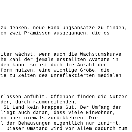
 zu denken, neue Handlungsansätze zu finden,
von zwei Prämissen ausgegangen, die es
eiter wächst, wenn auch die Wachstumskurve
che Zahl der jemals erstellten Avatare in
rden kann, so ist doch die Anzahl der
tform nutzen, eine wichtige Größe, die
wie zu Zeiten des unreflektierten medialen
erlassen anfühlt. Offenbar finden die Nutzer
nder, durch raumgreifenden,
n SL Land kein knappes Gut. Der Umfang der
 liegt auch daran, dass viele Einwohner,
ann aber niemals zurückkehren. Die
hl der Behausungen eigentlich nur zunimmt.
m. Dieser Umstand wird vor allem dadurch zum