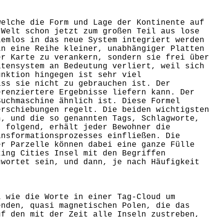
welche die Form und Lage der Kontinente auf
 Welt schon jetzt zum großen Teil aus lose
lemlos in das neue System integriert werden
in eine Reihe kleiner, unabhängiger Platten
er Karte zu verankern, sondern sie frei über
atensystem an Bedeutung verliert, weil sich
unktion hingegen ist sehr viel
ass sie nicht zu gebrauchen ist. Der
erenziertere Ergebnisse liefern kann. Der
Suchmaschine ähnlich ist. Diese Formel
erschiebungen regelt. Die beiden wichtigsten
n, und die so genannten Tags, Schlagworte,
) folgend, erhält jeder Bewohner die
ansformationsprozesses einfließen. Die
er Parzelle können dabei eine ganze Fülle
king Cities Insel mit den Begriffen
gwortet sein, und dann, je nach Häufigkeit
L wie die Worte in einer Tag-Cloud um
enden, quasi magnetischen Polen, die das
uf den mit der Zeit alle Inseln zustreben,