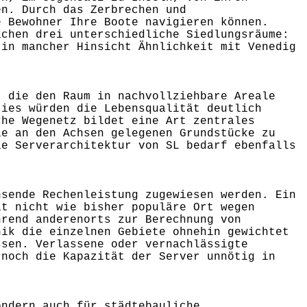
en. Durch das Zerbrechen und
e Bewohner Ihre Boote navigieren können.
ichen drei unterschiedliche Siedlungsräume:
 in mancher Hinsicht Ähnlichkeit mit Venedig
, die den Raum in nachvollziehbare Areale
ties würden die Lebensqualität deutlich
che Wegenetz bildet eine Art zentrales
ie an den Achsen gelegenen Grundstücke zu
ie Serverarchitektur von SL bedarf ebenfalls
hsende Rechenleistung zugewiesen werden. Ein
it nicht wie bisher populäre Ort wegen
hrend anderenorts zur Berechnung von
nik die einzelnen Gebiete ohnehin gewichtet
ssen. Verlassene oder vernachlässigte
 noch die Kapazität der Server unnötig in
ondern auch für städtebauliche