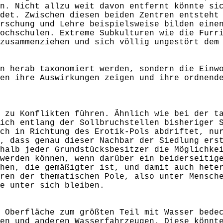
n. Nicht allzu weit davon entfernt könnte si
det. Zwischen diesen beiden Zentren entsteht
rschung und Lehre beispielsweise bilden eine
ochschulen. Extreme Subkulturen wie die Furr
 zusammenziehen und sich völlig ungestört dem
n herab taxonomiert werden, sondern die Einw
en ihre Auswirkungen zeigen und ihre ordnend
 zu Konflikten führen. Ähnlich wie bei der t
ich entlang der Sollbruchstellen bisheriger 
ch in Richtung des Erotik-Pols abdriftet, nu
, dass genau dieser Nachbar der Siedlung ers
halb jeder Grundstücksbesitzer die Möglichke
werden können, wenn darüber ein beiderseitig
hen, die gemäßigter ist, und damit auch hete
ren der thematischen Pole, also unter Mensch
e unter sich bleiben.
 Oberfläche zum größten Teil mit Wasser bede
en und anderen Wasserfahrzeugen. Diese könnt