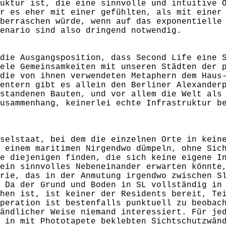
uktur ist, die eine sinnvolle und intuitive 
r es eher mit einer gefühlten, als mit einer
berraschen würde, wenn auf das exponentielle
enario sind also dringend notwendig.
die Ausgangsposition, dass Second Life eine 
ele Gemeinsamkeiten mit unseren Städten der 
die von ihnen verwendeten Metaphern dem Haus
entern gibt es allein den Berliner Alexander
standenen Bauten, und vor allem die Welt als
usammenhang, keinerlei echte Infrastruktur b
selstaat, bei dem die einzelnen Orte in kein
 einem maritimen Nirgendwo dümpeln, ohne Sic
e diejenigen finden, die sich keine eigene I
ein sinnvolles Nebeneinander erwarten könnte
rie, das in der Anmutung irgendwo zwischen S
 Da der Grund und Boden in SL vollständig in
hen ist, ist keiner der Residents bereit, Te
peration ist bestenfalls punktuell zu beobac
ändlicher Weise niemand interessiert. Für je
 in mit Phototapete beklebten Sichtschutzwän