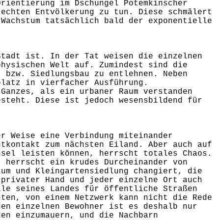
Orientierung im Dschungel Potemkinscher
 echten Entvölkerung zu tun. Diese schmälert
 Wachstum tatsächlich bald der exponentielle
Stadt ist. In der Tat weisen die einzelnen
physischen Welt auf. Zumindest sind die
- bzw. Siedlungsbau zu entlehnen. Neben
platz in vierfacher Ausführung.
 Ganzes, als ein urbaner Raum verstanden
esteht. Diese ist jedoch wesensbildend für
er Weise eine Verbindung miteinander
htkontakt zum nächsten Eiland. Aber auch auf
nsel leisten können, herrscht totales Chaos.
, herrscht ein krudes Durcheinander von
lum und Kleingartensiedlung changiert, die
 privater Hand und jeder einzelne Ort auch
ile seines Landes für öffentliche Straßen
hten, von einem Netzwerk kann nicht die Rede
den einzelnen Bewohner ist es deshalb nur
den einzumauern, und die Nachbarn