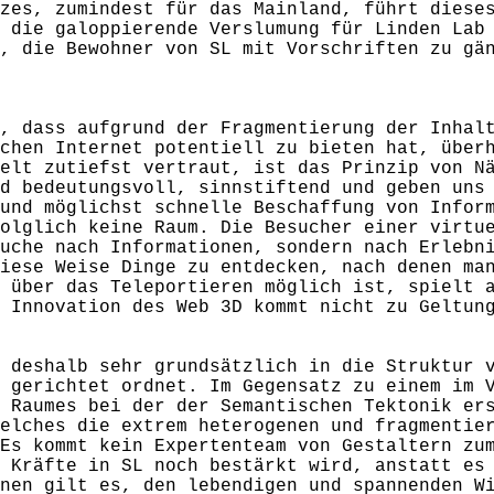
zes, zumindest für das Mainland, führt diese
 die galoppierende Verslumung für Linden Lab
, die Bewohner von SL mit Vorschriften zu gä
, dass aufgrund der Fragmentierung der Inhal
chen Internet potentiell zu bieten hat, über
elt zutiefst vertraut, ist das Prinzip von N
d bedeutungsvoll, sinnstiftend und geben uns
und möglichst schnelle Beschaffung von Infor
olglich keine Raum. Die Besucher einer virtu
uche nach Informationen, sondern nach Erlebn
iese Weise Dinge zu entdecken, nach denen ma
 über das Teleportieren möglich ist, spielt 
 Innovation des Web 3D kommt nicht zu Geltun
 deshalb sehr grundsätzlich in die Struktur 
 gerichtet ordnet. Im Gegensatz zu einem im 
 Raumes bei der der Semantischen Tektonik er
elches die extrem heterogenen und fragmentie
Es kommt kein Expertenteam von Gestaltern zu
 Kräfte in SL noch bestärkt wird, anstatt es
nen gilt es, den lebendigen und spannenden W