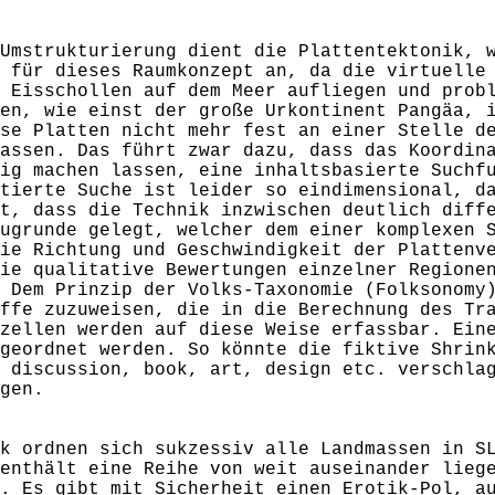
Umstrukturierung dient die Plattentektonik, 
 für dieses Raumkonzept an, da die virtuelle
 Eisschollen auf dem Meer aufliegen und prob
en, wie einst der große Urkontinent Pangäa, 
se Platten nicht mehr fest an einer Stelle d
assen. Das führt zwar dazu, dass das Koordin
ig machen lassen, eine inhaltsbasierte Suchf
tierte Suche ist leider so eindimensional, d
t, dass die Technik inzwischen deutlich diff
ugrunde gelegt, welcher dem einer komplexen 
ie Richtung und Geschwindigkeit der Plattenv
ie qualitative Bewertungen einzelner Regione
 Dem Prinzip der Volks-Taxonomie (Folksonomy
ffe zuzuweisen, die in die Berechnung des Tr
zellen werden auf diese Weise erfassbar. Ein
geordnet werden. So könnte die fiktive Shrin
 discussion, book, art, design etc. verschla
gen.
k ordnen sich sukzessiv alle Landmassen in S
enthält eine Reihe von weit auseinander lieg
. Es gibt mit Sicherheit einen Erotik-Pol, a