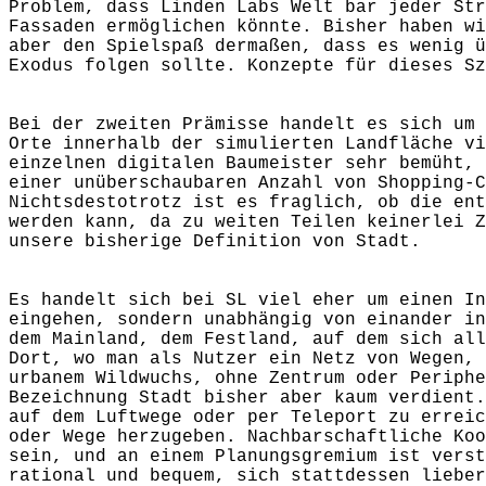
Problem, dass Linden Labs Welt bar jeder Str
Fassaden ermöglichen könnte. Bisher haben wi
aber den Spielspaß dermaßen, dass es wenig ü
Exodus folgen sollte. Konzepte für dieses Sz
Bei der zweiten Prämisse handelt es sich um 
Orte innerhalb der simulierten Landfläche vi
einzelnen digitalen Baumeister sehr bemüht, 
einer unüberschaubaren Anzahl von Shopping-C
Nichtsdestotrotz ist es fraglich, ob die ent
werden kann, da zu weiten Teilen keinerlei Z
unsere bisherige Definition von Stadt.
Es handelt sich bei SL viel eher um einen In
eingehen, sondern unabhängig von einander in
dem Mainland, dem Festland, auf dem sich all
Dort, wo man als Nutzer ein Netz von Wegen, 
urbanem Wildwuchs, ohne Zentrum oder Periphe
Bezeichnung Stadt bisher aber kaum verdient.
auf dem Luftwege oder per Teleport zu erreic
oder Wege herzugeben. Nachbarschaftliche Koo
sein, und an einem Planungsgremium ist verst
rational und bequem, sich stattdessen lieber