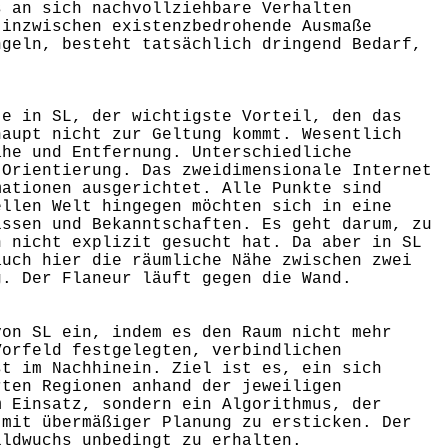
s an sich nachvollziehbare Verhalten
 inzwischen existenzbedrohende Ausmaße
ngeln, besteht tatsächlich dringend Bedarf,
te in SL, der wichtigste Vorteil, den das
haupt nicht zur Geltung kommt. Wesentlich
ähe und Entfernung. Unterschiedliche
 Orientierung. Das zweidimensionale Internet
mationen ausgerichtet. Alle Punkte sind
ellen Welt hingegen möchten sich in eine
issen und Bekanntschaften. Es geht darum, zu
n nicht explizit gesucht hat. Da aber in SL
auch hier die räumliche Nähe zwischen zwei
g. Der Flaneur läuft gegen die Wand.
von SL ein, indem es den Raum nicht mehr
Vorfeld festgelegten, verbindlichen
st im Nachhinein. Ziel ist es, ein sich
rten Regionen anhand der jeweiligen
m Einsatz, sondern ein Algorithmus, der
 mit übermäßiger Planung zu ersticken. Der
ildwuchs unbedingt zu erhalten.