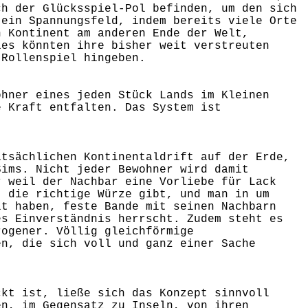
ch der Glücksspiel-Pol befinden, um den sich
 ein Spannungsfeld, indem bereits viele Orte
n Kontinent am anderen Ende der Welt,
ies könnten ihre bisher weit verstreuten
 Rollenspiel hingeben.
ohner eines jeden Stück Lands im Kleinen
e Kraft entfalten. Das System ist
atsächlichen Kontinentaldrift auf der Erde,
Sims. Nicht jeder Bewohner wird damit
r weil der Nachbar eine Vorliebe für Lack
t die richtige Würze gibt, und man in um
it haben, feste Bande mit seinen Nachbarn
es Einverständnis herrscht. Zudem steht es
rogener. Völlig gleichförmige
en, die sich voll und ganz einer Sache
ckt ist, ließe sich das Konzept sinnvoll
en, im Gegensatz zu Inseln, von ihren