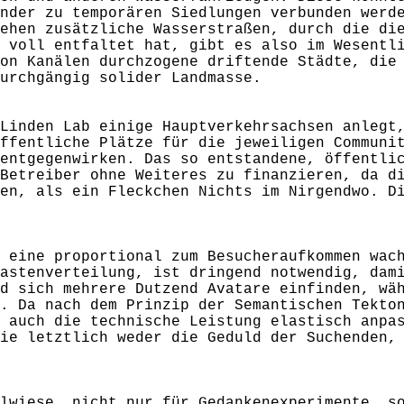
nder zu temporären Siedlungen verbunden werd
ehen zusätzliche Wasserstraßen, durch die di
 voll entfaltet hat, gibt es also im Wesentl
on Kanälen durchzogene driftende Städte, die
urchgängig solider Landmasse.
Linden Lab einige Hauptverkehrsachsen anlegt
ffentliche Plätze für die jeweiligen Communi
entgegenwirken. Das so entstandene, öffentli
Betreiber ohne Weiteres zu finanzieren, da d
en, als ein Fleckchen Nichts im Nirgendwo. D
 eine proportional zum Besucheraufkommen wac
astenverteilung, ist dringend notwendig, dam
d sich mehrere Dutzend Avatare einfinden, wä
. Da nach dem Prinzip der Semantischen Tekto
 auch die technische Leistung elastisch anpa
ie letztlich weder die Geduld der Suchenden,
lwiese, nicht nur für Gedankenexperimente, s