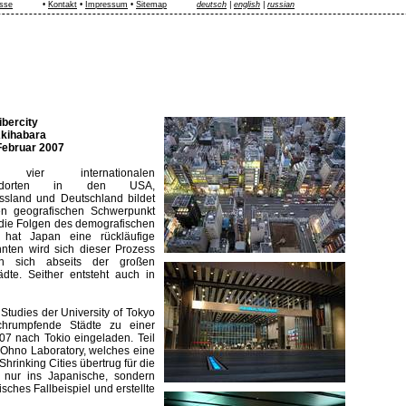
sse
•
Kontakt
•
Impressum
•
Sitemap
deutsch
|
english
|
russian
ibercity
Akihabara
 Februar 2007
ier internationalen
standorten in den USA,
ssland und Deutschland bildet
en geografischen Schwerpunkt
h die Folgen des demografischen
 hat Japan eine rückläufige
nten wird sich dieser Prozess
en sich abseits der großen
dte. Seither entsteht auch in
 Studies der University of Tokyo
chrumpfende Städte zu einer
07 nach Tokio eingeladen. Teil
n Ohno Laboratory, welches eine
Shrinking Cities übertrug für die
t nur ins Japanische, sondern
sches Fallbeispiel und erstellte