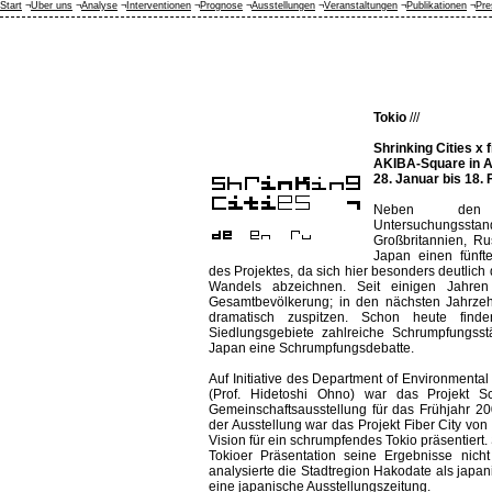
Start
¬
Über uns
¬
Analyse
¬
Interventionen
¬
Prognose
¬
Ausstellungen
¬
Veranstaltungen
¬
Publikationen
¬
Pre
Tokio
///
Shrinking Cities x f
AKIBA-Square in 
28. Januar bis 18.
Neben den v
Untersuchungs
Großbritannien, Ru
Japan einen fünft
des Projektes, da sich hier besonders deutlic
Wandels abzeichnen. Seit einigen Jahren
Gesamtbevölkerung; in den nächsten Jahrzeh
dramatisch zuspitzen. Schon heute find
Siedlungsgebiete zahlreiche Schrumpfungsstä
Japan eine Schrumpfungsdebatte.
Auf Initiative des Department of Environmental
(Prof. Hidetoshi Ohno) war das Projekt S
Gemeinschaftsausstellung für das Frühjahr 20
der Ausstellung war das Projekt Fiber City vo
Vision für ein schrumpfendes Tokio präsentiert. 
Tokioer Präsentation seine Ergebnisse nich
analysierte die Stadtregion Hakodate als japani
eine japanische Ausstellungszeitung.