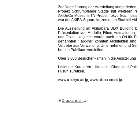
Zur Durchführung der Ausstellung kooperierten 
Projekt Schrumpfende Städte mit weiteren re
AkiDeCo Museum, TN-Probe, Tokyo Gaz, Tostem
war der AKIBA-Square im zentralen Stadtteil Ak
Die Ausstellung im Akihabara UDX Building b
Präsentation von Modelle, Filme, Animationen,
und Texte - zugleich wurde auch ein Ort für D
genannten "Talk-ins" konnten Architekten un
Vertreter aus Verwaltung, Unternehmen und G
breiten Publikum vorstellen.
Über 3.600 Besucher kamen in die Ausstellun
Leitende Kuratoren: Hidetoshi Ohno und Phili
Füsun Türetken.
www.u-tokyo.ac.jp, www.akiba-cross.jp
//
Druckansicht
//