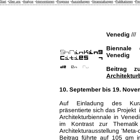
Start
¬
Über uns
¬
Analyse
¬
Interventionen
¬
Prognose
¬
Ausstellungen
¬
Veranstaltungen
¬
Publikationen
¬
Pre
Venedig
///
Biennale 
Venedig
Beitrag 
Architektur
10. September bis 19. Nove
Auf Einladung des Kura
präsentierte sich das Projekt i
Architekturbiennale in Vene
im Kontrast zur Themati
Architekturausstellung ’Meta-c
Beitrag führte auf 105 qm i