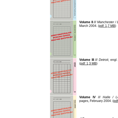
Volume II
///
Manchester / 
March 2004. (
pdf: 1,7 MB
)
Volume III
///
Detroit
, engl
(
pdf: 1,3 MB
)
Volume IV
///
Halle / L
pages, February 2004. (
pdf