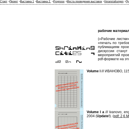
Старт
¬
Проект
¬
Выставка 1
¬
Выставка 2
¬
Prognose
¬
Места проведения выставок
¬
Veranstaltungen
¬
Пу
рабочие материа
(«Рабочие листки
«печать по требо
публикациям про
дискуссии стану
мероприятий прое
pdf-формате на эт
Volume I
///
ИВАНОВО, 115 
Volume I a
///
Ivanovo
, en
2004 (
Update!
). (
pdf: 2,6 