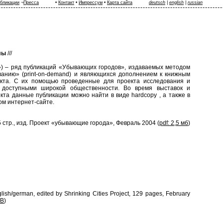
бликации
¬
Пресса
•
Контакт
•
Импрессум
•
Карта сайта
deutsch
|
english
|
russian
лы
///
») – ряд публикаций «Убывающих городов», издаваемых методом
ванию» (print-on-demand) и являющихся дополнением к книжным
екта. С их помощью проведенные для проекта исследования и
т доступными широкой общественности. Во время выставок и
кта данные публикации можно найти в виде hardcopy , а также в
ом интернет-сайте.
стр., изд. Проект «убывающие города», Февраль 2004 (
pdf: 2,5 мб
)
glish/german, edited by Shrinking Cities Project, 129 pages, February
MB
)