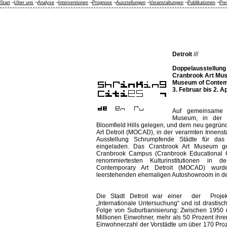
Start
¬
Über uns
¬
Analyse
¬
Interventionen
¬
Prognose
¬
Ausstellungen
¬
Veranstaltungen
¬
Publikationen
¬
Pre
Detroit
///
Doppelausstellung 
Cranbrook Art Mus
Museum of Contem
3. Februar bis 2. A
Auf gemeinsame I
Museum, in der 
Bloomfield Hills gelegen, und dem neu gegrü
Art Detroit (MOCAD), in der verarmten Innenst
Ausstellung Schrumpfende Städte für das
eingeladen. Das Cranbrook Art Museum g
Cranbrook Campus (Cranbrook Educational 
renommiertesten Kulturinstitutionen 
Contemporary Art Detroit (MOCAD) wur
leerstehenden ehemaligen Autoshowroom in der 
Die Stadt Detroit war einer der Projekt
„Internationale Untersuchung“ und ist drastisc
Folge von Suburbanisierung: Zwischen 1950 u
Millionen Einwohner, mehr als 50 Prozent ihr
Einwohnerzahl der Vorstädte um über 170 Proz