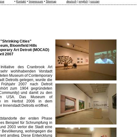
sse
•
Kontakt
•
Impressum
•
Sitemap
deutsch
|
english
|
russian
"Shrinking Cities"
eum, Bloomfield Hills
porary Art Detroit (MOCAD)
pril 2007
nitiative des Cranbrook Art
sehr wohlhabenden Vorstadt
ndeten Museum of Contemporary
adt Detroits gelegen, wurde die
 Frühjahr 2007 nach Detroit
ehört zum 1904 gegründeten
Community) und damit zu den
in den USA. Das Museum of
de im Herbst 2006 in dem
Innenstadt Detroits eröffnet.
standorte der ersten Phase
hes Beispiel für Schrumpfung in
nd 2003 verlor die Stadt eine
er Bevölkerung, wohingegen die
ent anstieg. Diese Entwicklung