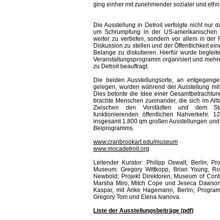
ging einher mit zunehmender sozialer und ethn
Die Ausstellung in Detroit verfolgte nicht nur 
um Schrumpfung in der US-amerikanischen Öf
weiter zu vertiefen, sondern vor allem in der
Diskussion zu stellen und der Öffentlichkeit ein
Belange zu diskutieren. Hierfür wurde begleit
Veranstaltungsprogramm organisiert und mehre
zu Detroit beauftragt.
Die beiden Ausstellungsorte, an entgegenge
gelegen, wurden während der Ausstellung mit
Dies betonte die Idee einer Gesamtbetrachtu
brachte Menschen zueinander, die sich im Allt
Zwischen den Vorstädten und dem Sta
funktionierenden öffentlichen Nahverkehr. 
insgesamt 1.800 qm großen Ausstellungen und
Beiprogramms.
www.cranbrookart.edu/museum
www.mocadetroit.org
Leitender Kurator: Philipp Oswalt, Berlin; Pr
Museum: Gregory Wittkopp, Brian Young, Rob
Newbold; Projekt Direktoren, Museum of Cont
Marsha Miro, Mitch Cope und Jeseca Dawson; 
Kaspar, mit Anke Hagemann, Berlin; Program
Gregory Tom und Elena Ivanova.
Liste der Ausstellungsbeiträge (pdf)