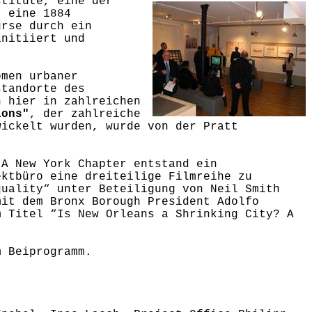
stitute, eine der
t eine 1884
urse durch ein
initiiert und
omen urbaner
standorte des
n hier in zahlreichen
ions"
, der zahlreiche
wickelt wurden, wurde von der Pratt
IA New York Chapter entstand ein
ektbüro eine dreiteilige Filmreihe zu
quality“ unter Beteiligung von Neil Smith
mit dem Bronx Borough President Adolfo
m Titel “Is New Orleans a Shrinking City? A
um Beiprogramm.