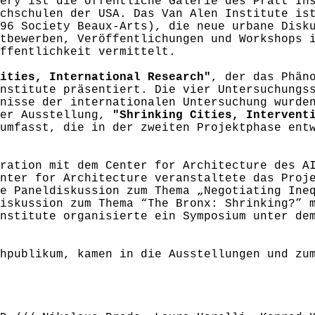
ery ist die öffentliche Galerie des Pratt In
chschulen der USA. Das Van Alen Institute is
96 Society Beaux-Arts), die neue urbane Disk
tbewerben, Veröffentlichungen und Workshops 
Öffentlichkeit vermittelt.
ities, International Research"
, der das Phän
nstitute präsentiert. Die vier Untersuchungs
nisse der internationalen Untersuchung wurde
der Ausstellung,
"Shrinking Cities, Intervent
umfasst, die in der zweiten Projektphase ent
ration mit dem Center for Architecture des A
nter for Architecture veranstaltete das Proj
e Paneldiskussion zum Thema „Negotiating Ine
iskussion zum Thema “The Bronx: Shrinking?” 
nstitute organisierte ein Symposium unter de
chpublikum, kamen in die Ausstellungen und z