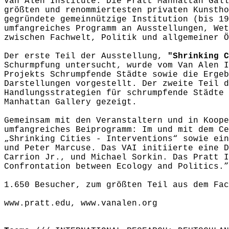
Van Alen Institute. Die Pratt Manhattan Gall
größten und renommiertesten privaten Kunstho
gegründete gemeinnützige Institution (bis 19
umfangreiches Programm an Ausstellungen, Wet
zwischen Fachwelt, Politik und allgemeiner 
Der erste Teil der Ausstellung,
"Shrinking C
Schurmpfung untersucht, wurde vom Van Alen I
Projekts Schrumpfende Städte sowie die Ergeb
Darstellungen vorgestellt. Der zweite Teil 
Handlungsstrategien für schrumpfende Städte 
Manhattan Gallery gezeigt.
Gemeinsam mit den Veranstaltern und in Koope
umfangreiches Beiprogramm: Im und mit dem Ce
„Shrinking Cities - Interventions“ sowie ein
und Peter Marcuse. Das VAI initiierte eine D
Carrion Jr., und Michael Sorkin. Das Pratt I
Confrontation between Ecology and Politics.”
1.650 Besucher, zum größten Teil aus dem Fa
www.pratt.edu, www.vanalen.org