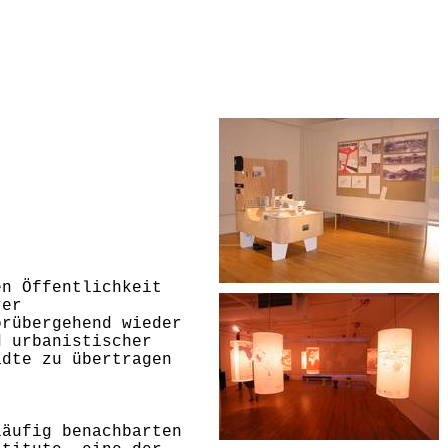
en Öffentlichkeit
rer
rübergehend wieder
d urbanistischer
ädte zu übertragen
läufig benachbarten