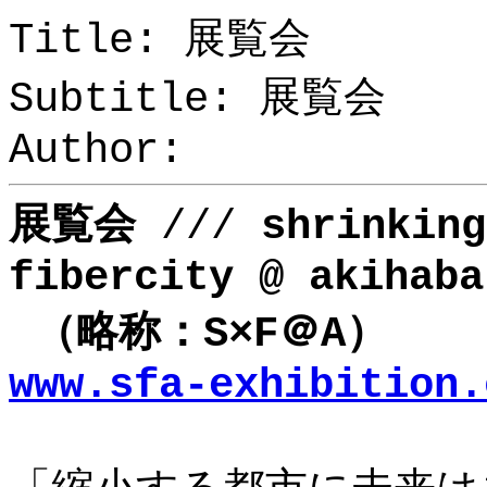
Title: 展覧会
Subtitle: 展覧会
Author:
展覧会
///
shrinking
fibercity @ akihaba
（略称：S×F＠A）
www.sfa-exhibition.