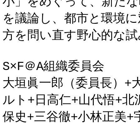
小」をめぐって、新たな
を議論し、都市と環境に
方を問い直す野心的な試
S×F＠A組織委員会
大垣眞一郎（委員長）+
ルト+日高仁+山代悟+北
保史+三谷徹+小林正美+