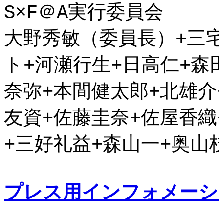
S×F＠A実行委員会
大野秀敏（委員長）+三
ト+河瀬行生+日高仁+森
奈弥+本間健太郎+北雄介
友資+佐藤圭奈+佐屋香織
+三好礼益+森山一+奥山
プレス用インフォメーシ