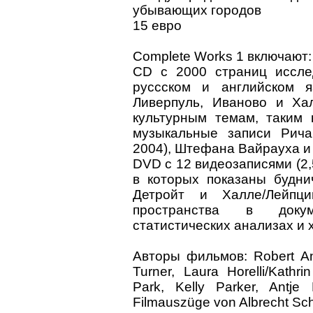
убывающих городов
15 евро
Complete Works 1 включают:
CD с 2000 страниц иссле
руссском и английском я
Ливерпуль, Иваново и Ха
культурным темам, таким 
музыкальные записи Рича
2004), Штефана Вайрауха и 
DVD с 12 видеозаписями (2,
в которых показаны будн
Детройт и Халле/Лейпц
пространства в докум
статистических анализах и 
Авторы фильмов: Robert An
Turner, Laura Horelli/Kathr
Park, Kelly Parker, Antje 
Filmauszüge von Albrecht S