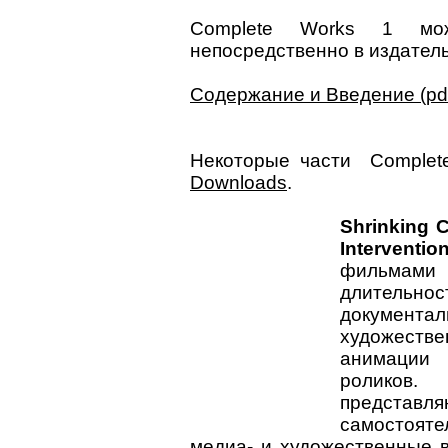
Complete Works 1 мо
непосредственно в издате
Содержание и Введение (pd
Некоторые части Complete
Downloads
.
Shrinking C
Interventio
фильм
длительност
докуме
художеств
анимаци
ролико
предст
самостоят
медиа- и художественные в