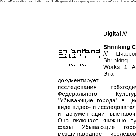
Старт
¬
Проект
¬
Выставка 1
¬
Выставка 2
¬
Prognose
¬
Места проведения выставок
¬
Veranstaltungen
¬
Пу
Digital
///
Shrinking C
///
Цифро
Shrinking 
Works 1 Ana
Эта п
документирует ме
исследования трёхгод
Федерального Культ
"Убывающие города" в ц
виде видео- и исследовате
и документации выставоч
Она включает книжные пу
фазы Убывающие гор
международное исслед