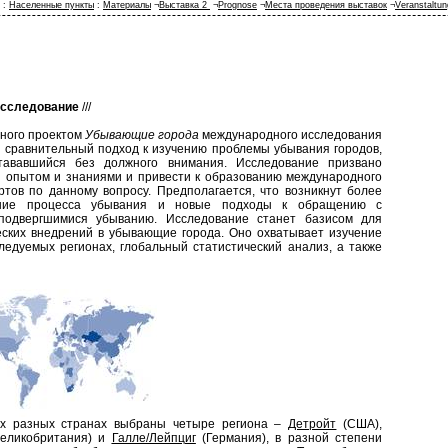
:
Населенные пункты
:
Материалы
¬
Выставка 2
¬
Prognose
¬
Места проведения выставок
¬
Veranstaltu
сследование
///
ного проектом
Убывающие города
международного исследования
ь сравнительный подход к изучению проблемы убывания городов,
ававшийся без должного внимания. Исследование призвано
 опытом и знаниями и привести к образованию международного
ртов по данному вопросу. Предполагается, что возникнут более
ание процесса убывания и новые подходы к обращению с
 подвергшимися убыванию. Исследование станет базисом для
еских внедрений в убывающие города. Оно охватывает изучение
ледуемых регионах, глобальный статистический анализ, а также
х разных странах выбраны четыре региона –
Детройт
(США),
еликобритания) и
Галле/Лейпциг
(Германия), в разной степени