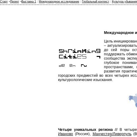
Старт
¬
Проект
¬
Выставка 1
:
Международное исследование
:
Глобальный контекст
:
Культура убывания
Международное и
Цель инициирован
– актуализироват
до сей поры ост
поддержать обмен
сообщества экспе
глубокое поним
пространствами,
развития практич
городских предместий во всех четырех исс
культурологические изыскания.
Четыре уникальных региона
///
В четыре
Иваново
(Россия),
Манчестер/Ливерпуль
(В