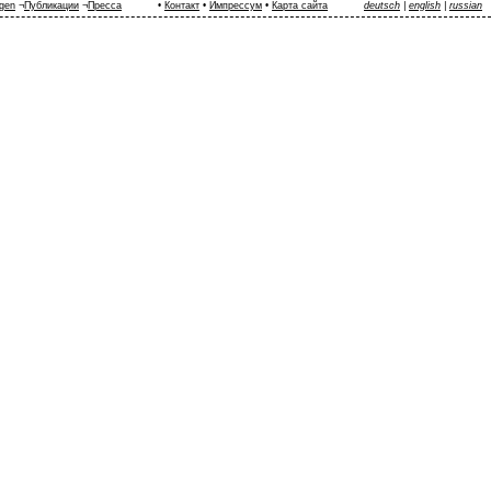
ngen
¬
Публикации
¬
Пресса
•
Контакт
•
Импрессум
•
Карта сайта
deutsch
|
english
|
russian