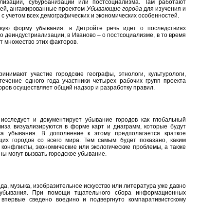
лизации, субурбанизации или постсоциализма. Там работают
ей, ангажированные проектом
Убывающие города
для изучения и
с учетом всех демографических и экономических особенностей.
кую форму убывания: в Детройте речь идет о последствиях
о деиндустриализации, в Иваново – о постсоциализме, в то время
ет множество этих факторов.
инимают участие городские географы, этнологи, культурологи,
течение одного года участники четырех рабочих групп проекта
торов осуществляет общий надзор и разработку правил.
исследует и документирует убывание городов как глобальный
лиза визуализируются в форме карт и диаграмм, которые будут
а убывания. В дополнение к этому предполагается краткое
их городов со всего мира. Тем самым будет показано, каким
конфликты, экономические или экологические проблемы, а также
ны могут вызвать городское убывание.
да, музыка, изобразительное искусство или литература уже давно
 убывания. При помощи тщательного сбора информационных
 впервые сведено воедино и подвергнуто компаративистскому