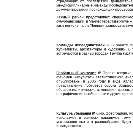
страдающих от последствий деиндустриа
междисциплинарные команды исследовател
документирования происходящих процессов 
Каждый регион представляет специфичес
субурбанизации, в Манчестере/Ливерпуле – 
как в регионе Галле/Лейпциг взаимодейству
Команды исследователей ///
В работе пр
журналисты, архитекторы и художники. В 
встречаются в разных городах. Группа кура
Глобальный контекст
///
Проект впервые 
феномен. Результаты статистического ана
опубликованы в 2005 году в виде Атлас
представление портретов сорока убывающ
образом политические изменения, военные 
географические особенности и другие причи
Культура убывания
///
Кино, фотография, мо
используют и всячески варьируют тему
материалов все это разнообразие будет
исследованию.