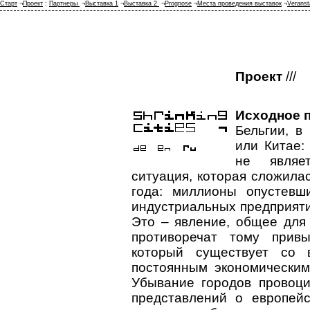
Старт
¬
Проект
:
Партнеры
¬
Выставка 1
¬
Выставка 2
¬
Prognose
¬
Места проведения выставок
¬
Veranst
Проект
///
Исходное п
Бельгии, в
или Китае:
не являе
ситуация, которая сложила
года: миллионы опустевш
индустриальных предприяти
Это – явление, общее для
противоречат тому прив
который существует со 
постоянным экономическим
Убывание городов провоц
представлений о европейс