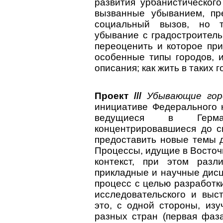
развития урбанистическог
вызванные убыванием, пр
социальный вызов, но т
убывание с градостроитель
переоценить и которое пр
особенные типы городов, 
описания; как жить в таких 
Проект ///
Убывающие го
инициативе Федерального 
ведущиеся в Герман
концентрировавшиеся до с
предоставить новые темы 
Процессы, идущие в Восточ
контекст, при этом разл
прикладные и научные дис
процесс с целью разработк
исследовательского и выс
это, с одной стороны, из
разных стран (первая фаза