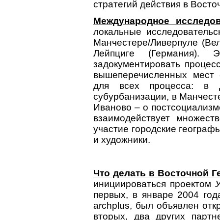
стратегий действия в Восто
Международное исследо
локальные исследовательс
Манчестере/Ливерпуле (Вел
Лейпциге (Германия).
задокументировать процес
вышеперечисленных мест 
для всех процесса: в 
субурбанизации, в Манчест
Иваново – о постсоциализме
взаимодействует множест
участие городские географы
и художники.
Что делать в Восточной 
инициироваться проектом
первых, в январе 2004 го
archplus, был объявлен от
вторых, два других парт