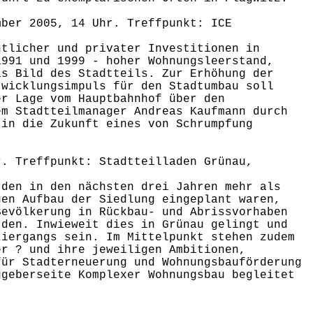
mber 2005, 14 Uhr. Treffpunkt: ICE
ntlicher und privater Investitionen in
1991 und 1999 - hoher Wohnungsleerstand,
as Bild des Stadtteils. Zur Erhöhung der
twicklungsimpuls für den Stadtumbau soll
er Lage vom Hauptbahnhof über den
em Stadtteilmanager Andreas Kaufmann durch
 in die Zukunft eines von Schrumpfung
r. Treffpunkt: Stadtteilladen Grünau,
rden in den nächsten drei Jahren mehr als
gen Aufbau der Siedlung eingeplant waren,
Bevölkerung in Rückbau- und Abrissvorhaben
rden. Inwieweit dies in Grünau gelingt und
ziergangs sein. Im Mittelpunkt stehen zudem
er ? und ihre jeweiligen Ambitionen,
für Stadterneuerung und Wohnungsbauförderung
ggeberseite Komplexer Wohnungsbau begleitet