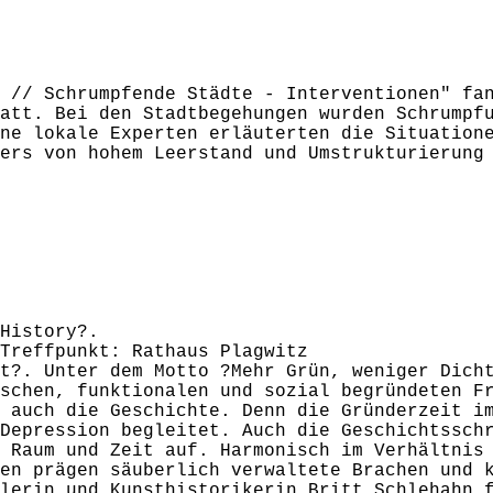
 // Schrumpfende Städte - Interventionen" fa
att. Bei den Stadtbegehungen wurden Schrumpf
ne lokale Experten erläuterten die Situation
ers von hohem Leerstand und Umstrukturierung
History?.
Treffpunkt: Rathaus Plagwitz
t?. Unter dem Motto ?Mehr Grün, weniger Dich
schen, funktionalen und sozial begründeten F
 auch die Geschichte. Denn die Gründerzeit i
Depression begleitet. Auch die Geschichtssch
 Raum und Zeit auf. Harmonisch im Verhältnis
en prägen säuberlich verwaltete Brachen und 
lerin und Kunsthistorikerin Britt Schlehahn 