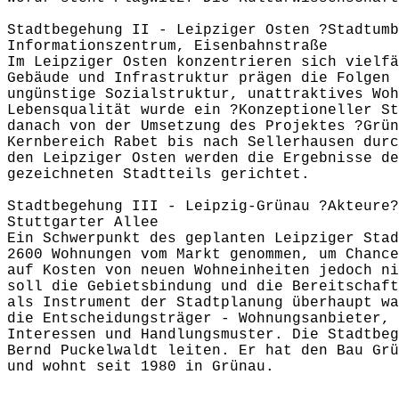
Stadtbegehung II - Leipziger Osten ?Stadtumb
Informationszentrum, Eisenbahnstraße
Im Leipziger Osten konzentrieren sich vielfä
Gebäude und Infrastruktur prägen die Folgen 
ungünstige Sozialstruktur, unattraktives Woh
Lebensqualität wurde ein ?Konzeptioneller St
danach von der Umsetzung des Projektes ?Grün
Kernbereich Rabet bis nach Sellerhausen durc
den Leipziger Osten werden die Ergebnisse de
gezeichneten Stadtteils gerichtet.
Stadtbegehung III - Leipzig-Grünau ?Akteure?
Stuttgarter Allee
Ein Schwerpunkt des geplanten Leipziger Stad
2600 Wohnungen vom Markt genommen, um Chance
auf Kosten von neuen Wohneinheiten jedoch ni
soll die Gebietsbindung und die Bereitschaft
als Instrument der Stadtplanung überhaupt wa
die Entscheidungsträger - Wohnungsanbieter, 
Interessen und Handlungsmuster. Die Stadtbeg
Bernd Puckelwaldt leiten. Er hat den Bau Grü
und wohnt seit 1980 in Grünau.