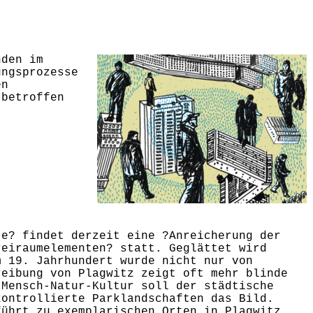
nden im
ungsprozesse
en
 betroffen
te? findet derzeit eine ?Anreicherung der
reiraumelementen? statt. Geglättet wird
m 19. Jahrhundert wurde nicht nur von
reibung von Plagwitz zeigt oft mehr blinde
 Mensch-Natur-Kultur soll der städtische
kontrollierte Parklandschaften das Bild.
führt zu exemplarischen Orten in Plagwitz.