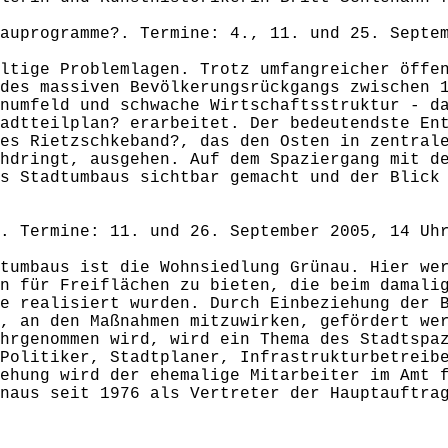
auprogramme?. Termine: 4., 11. und 25. Septe
ltige Problemlagen. Trotz umfangreicher öffe
des massiven Bevölkerungsrückgangs zwischen 
numfeld und schwache Wirtschaftsstruktur - d
adtteilplan? erarbeitet. Der bedeutendste En
es Rietzschkeband?, das den Osten in zentral
hdringt, ausgehen. Auf dem Spaziergang mit d
s Stadtumbaus sichtbar gemacht und der Blick
. Termine: 11. und 26. September 2005, 14 Uh
tumbaus ist die Wohnsiedlung Grünau. Hier we
n für Freiflächen zu bieten, die beim damali
e realisiert wurden. Durch Einbeziehung der 
, an den Maßnahmen mitzuwirken, gefördert we
hrgenommen wird, wird ein Thema des Stadtspa
Politiker, Stadtplaner, Infrastrukturbetreib
ehung wird der ehemalige Mitarbeiter im Amt 
naus seit 1976 als Vertreter der Hauptauftra