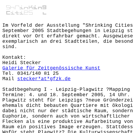
Im Vorfeld der Ausstellung "Shrinking Cities
September 2005 Stadtbegehungen in Leipzig st
direkt vor Ort erfahrbar gemacht. Ausgewiese
exemplarisch an drei Stadtteilen, die besond
sind.
Kontakt:
Heidi Stecker
Galerie für Zeitgenössische Kunst
Tel. 0341/140 81 25
Mail
stecker*at*gfzk.de
Stadtbegehung I - Leipzig-Plagwitz ?Mapping 
Termine: 4. und 18. September 2005, 14 Uhr. 
Plagwitz steht für Leipzigs ?neue Gründerzei
ehemals dicht bebauten Quartiere mit ökologi
dabei nicht nur der städtische Raum, sondern
Euphorie, sondern auch von wirtschaftlicher 
Flecken als eine produktive Aufarbeitung von
Raum ein positives Image erzeugen. Stattdess
Wofür steht Plagwitz? Die Kulturwissenschaft