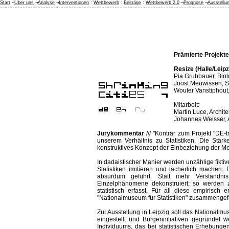
Start
¬
Über uns
¬
Analyse
¬
Interventionen
:
Wettbewerb
:
Beiträge
:
Wettbewerb 2.0
¬
Prognose
¬
Ausstellu
Prämierte Projekte
Resize (Halle/Leipz
Pia Grubbauer, Biol
Joost Meuwissen, S
Wouter Vanstiphout, 
Mitarbeit:
Martin Luce, Archit
Johannes Weisser, A
Jurykommentar
/// "Konträr zum Projekt "DE-t
unserem Verhältnis zu Statistiken. Die Stär
konstruktives Konzept der Einbeziehung der 
In dadaistischer Manier werden unzählige fiktive
Statistiken imitieren und lächerlich machen.
absurdum geführt. Statt mehr Verständni
Einzelphänomene dekonstruiert; so werden z
statistisch erfasst. Für all diese empiris
"Nationalmuseum für Statistiken" zusammengef
Zur Ausstellung in Leipzig soll das Nationalmus
eingestellt und Bürgerinitiativen gegründet w
Individuums, das bei statistischen Erhebungen