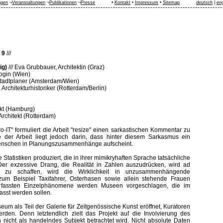
ngen
¬
Veranstaltungen
¬
Publikationen
¬
Presse
•
Kontakt
•
Impressum
•
Sitemap
deutsch
|
eng
 9
///
ig)
///
Eva Grubbauer, Architektin (Graz)
ogin (Wien)
tadtplaner (Amsterdam/Wien)
Architekturhistoriker (Rotterdam/Berlin)
ekt (Hamburg)
rchitekt (Rotterdam)
ro-IT" formuliert die Arbeit "resize" einen sarkastischen Kommentar zu
ke der Arbeit liegt jedoch darin, dass hinter diesem Sarkasmus ein
Menschen in Planungszusammenhänge aufscheint.
 Statistiken produziert, die in ihrer mimikryhaften Sprache tatsächliche
 Der exzessive Drang, die Realität in Zahlen auszudrücken, wird ad
s zu schaffen, wird die Wirklichkeit in unzusammenhängende
um Beispiel Taxifahrer, Osterhasen sowie allein stehende Frauen
ch erfassten Einzelphänomene werden Museen vorgeschlagen, die im
asst werden sollen.
eum als Teil der Galerie für Zeitgenössische Kunst eröffnet, Kuratoren
erden. Denn letztendlich zielt das Projekt auf die Involvierung des
 nicht als handelndes Subjekt betrachtet wird. Nicht absolute Daten