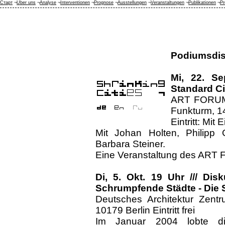
Старт
¬
Über uns
¬
Analyse
¬
Interventionen
¬
Prognose
¬
Ausstellungen
¬
Veranstaltungen
¬
Publikationen
¬
Pr
Podiumsdi
Mi, 22. Se
Standard Ci
ART FORUM 
Funkturm, 1
Eintritt: M
Mit Johan Holten, Philipp O
Barbara Steiner.
Eine Veranstaltung des AR
Di, 5. Okt. 19 Uhr /// Dis
Schrumpfende Städte - Die 
Deutsches Architektur Zentr
10179 Berlin Eintritt frei
Im Januar 2004 lobte die