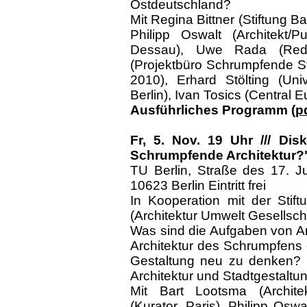
Ostdeutschland?
Mit Regina Bittner (Stiftung 
Philipp Oswalt (Architekt/P
Dessau), Uwe Rada (Redak
(Projektbüro Schrumpfende S
2010), Erhard Stölting (Un
Berlin), Ivan Tosics (Central
Ausführliches Programm (
p
Fr, 5. Nov. 19 Uhr /// Di
Schrumpfende Architektur?
TU Berlin, Straße des 17. J
10623 Berlin Eintritt frei
In Kooperation mit der Stif
(Architektur Umwelt Gesellscha
Was sind die Aufgaben von Ar
Architektur des Schrumpfens 
Gestaltung neu zu denken? E
Architektur und Stadtgestaltu
Mit Bart Lootsma (Architekt
(Kurator, Paris), Philipp Oswa