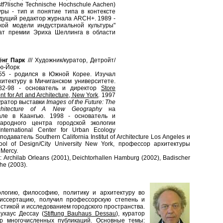
f?lische Technische Hochschule Aachen)
ры - тип и понятие типа в контексте
едущий редактор журнала ARCH+. 1989 -
кой модели индустриальной культуры"
еат премии Эриха Шеллинга в области
ёнг Парк
///
Художник/куратор, Детройт/
ю-Йорк
55 - родился в Южной Корее. Изучал
хитектуру в Мичиганском университете.
82-98 - основатель и директор
Store
nt for Art and Architecture, New York
. 1997
куратор выставки
Images of the Future: The
chitecture of A New Geography
на
але в Каангью. 1998 - основатель и
ародного центра городской экологии
nternational Center for Urban Ecology
еподаватель Southern California Institut of Architecture Los Angeles и
ool of Design/City University New York, профессор архитектуры
 Mercy.
 Archilab Orleans (2001), Deichtorhallen Hamburg (2002), Badischer
he (2003).
логию, философию, политику и архитектуру во
иссертацию, получил профессорскую степень и
стикой и исследованием городского пространства.
ухаус Дессау (
Stiftung Bauhaus Dessau
), куратор
р многочисленных публикаций. Основные темы: