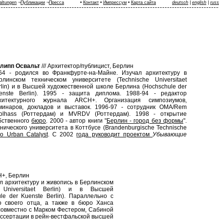
altungen
¬
Публикации
¬
Пресса
•
Контакт
•
Импрессум
•
Карта сайта
deutsch
|
english
|
russ
липп Освальт
///
Архитектор/публицист, Берлин
64 - родился во Франкфурте-на-Майне. Изучал архитектуру в
рлинском техническом университете (Technische Universitaet
rlin) и в Высшей художественной школе Берлина (Hochschule der
enste Berlin). 1995 - защита диплома. 1988-94 - редактор
хитектурного журнала ARCH+. Организация симпозиумов,
минаров, докладов и выставок. 1996-97 - сотрудник OMA/Rem
olhass (Роттердам) и MVRDV (Роттердам). 1998 - открытие
бственного
бюро
. 2000 - автор книги "
Берлин - город без формы
".
ического университета в Коттбусе (Brandenburgische Technische
io Urban Catalyst
. С 2002
года руководит проектом
Убывающие
+, Берлин
ал архитектуру и живопись в Берлинском
e Universitaet Berlin) и в Высшей
e der Kuenste Berlin). Параллельно с
о своего отца, а также в бюро Ханса
совместно с Марком Фестером, Сабиной
иссертации в рейн-вестфальской высшей