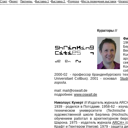
Старт
¬
Проект
:
Партнеры
¬
Выставка 1
¬
Выставка 2
¬
Prognose
¬
Места проведения выставок
¬
Veranst
Кураторы
///
Фи
19
Бе
Be
Ku
ар
се
Ko
со
2000-02 - профессор бранденбургского техн
Universitaet Cottbus). 2001 - основал
Stud
города
.
mail: mail@oswalt.de
подробнее:
www.oswalt.de
Николаус Кунерт
///
Издатель журнала ARCH
1939 - родился в Потсдаме. 1958-62 - изуч
техническом университете (Technisch
художественной школе Берлина (Hochschul
обучением работал в архитектурном бюр
Шарона. 1975 - издатель журнала
ARCH+
(
Крафт и Гюнтером Улигом). 1979 - защита д