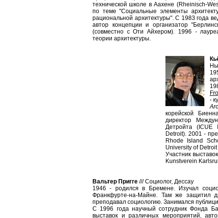
технической школе в Аахене (Rheinisch-West
по теме "Социальные элементы архитекту
рациональной архитектуры". С 1983 года в
автор концепции и организатор "Берлинс
(совместно с Оти Айхером). 1996 - лаур
теории архитектуры.
Кь
Нь
19
ар
19
Fro
- 
Ar
корейской Биенн
директор Междун
Детройта (ICUE I
Detroit). 2001 - пр
Rhode Island Sch
University of Detroit
Участник выставок:
Kunstverein Karlsru
Вальтер Пригге
///
Социолог, Дессау
1946 - родился в Бремене. Изучал социо
Франкфурте-на-Майне. Там же защитил д
преподавал социологию. Занимался публици
C 1996 года научный сотрудник Фонда Ба
выставок и различных мероприятий, авто