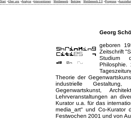
Start
¬
Über uns
¬
Analyse
¬
Interventionen
:
Wettbewerb
:
Beiträge
:
Wettbewerb 2.0
¬
Prognose
¬
Ausstellu
Georg Sch
geboren 195
Zeitschrift 
Studium d
Philosphie.
Tageszeitun
Theorie der Gegenwartskunst
industrielle Gestaltung
Gegenwartskunst, Archit
Lehrveranstaltungen an div
Kurator u.a. für das internat
media_art" und Co-Kurator d
Festwochen 2001 und von Aus