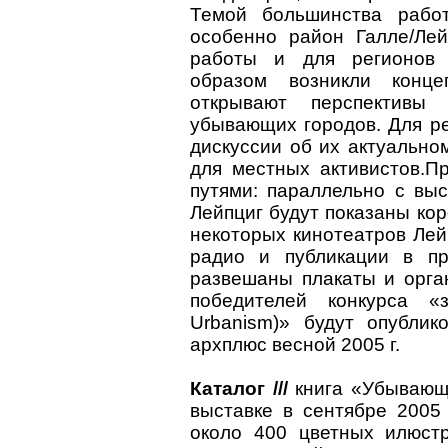
Темой большинства рабо
особенно район Галле/Лей
работы и для регионов 
образом возникли конце
открывают перспективы 
убывающих городов. Для ре
дискуссии об их актуально
для местных активистов.П
путями: параллельно с вы
Лейпциг будут показаны к
некоторых кинотеатров Лей
радио и публикации в пр
развешаны плакаты и орга
победителей конкурса «з
Urbanism)» будут опубли
архплюс весной 2005 г.
Каталог ///
книга «Убывающи
выставке в сентябре 2005 
около 400 цветных илюстр