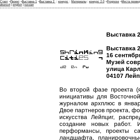
Старт
¬
Проект
¬
Выставка 1
¬
Выставка 2
:
конкурс
:
Материалы
:
конкурс 2.0
¬
Prognose
¬
Места провед
deutsch
|
english
|
russian
Выставка 
Выставка 
16 сентября
Музей совр
улица Карл
04107 Лейп
Во второй фазе проекта (
инициативы для Восточной
журналом архплюс в январ
Двое партнеров проекта, ф
искусства Лейпциг, распр
создание новых работ. 
перформансы, проекты с
ландшафта, планировочны