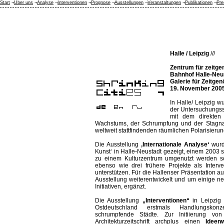
Start
¬
Über uns
¬
Analyse
¬
Interventionen
¬
Prognose
¬
Ausstellungen
¬
Veranstaltungen
¬
Publikationen
¬
Pre
Halle / Leipzig
///
Zentrum für zeitge
Bahnhof Halle-Neu
Galerie für Zeitge
19. November 2005
In Halle/ Leipzig w
der Untersuchungsst
mit dem direkte
Wachstums, der Schrumpfung und der Stagnati
weltweit stattfindenden räumlichen Polarisieru
Die Ausstellung
‚Internationale Analyse‘
wurde
Kunst‘ in Halle-Neustadt gezeigt, einem 2003 
zu einem Kulturzentrum umgenutzt werden sol
ebenso wie drei frühere Projekte als Inte
unterstützen. Für die Hallenser Präsentation a
Ausstellung weiterentwickelt und um einige neu
Initiativen, ergänzt.
Die Ausstellung
„Interventionen“
in Leipzig
Ostdeutschland erstmals Handlungskon
schrumpfende Städte. Zur Initiierung vo
Architekturzeitschrift archplus einen
Ideen