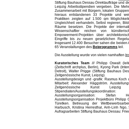
Stiftung Bauhaus Dessau Direktaufträge und di
Leipzig Arbeitsstipendien vergeben. Die Meh
Zusammenarbeit mit Bürgern, lokalen Gruppen u
hieraus entstandenen 33 Projekte und wei
Praktiken zeigten auf 1.500 qm Möglichkeit
Ungleichheit verhandeln, Selbst regieren, Bi
Räume besetzen. Die Projekte der internati
Wissenschaftler reichen von künstleris
Empowerment-Projekten über architektonisc
Eingriffe bis zu neuen gesetzlichen Regel
Insgesamt 12.400 Besucher sahen die beiden 
65 Veranstaltungen des
Beiprogramms
teil.
Die Ausstellung wurde von vielen namhaften
In
Kuratorisches Team
/// Philipp Oswalt (lei
(Zeitschrift archplus, Berlin), Kyong Park (Int
Detroit), Walter Prigge (Stiftung Bauhaus Des
Zeitgenössische Kunst, Leipzig).
Ausstellungdesign und -grafik: Rasmus Koch
Mitarbeit: Alexander Häggström. Ausstellungs
Zeitgenössische Kunst Leipzig
Stipendiaten/Ausstellungskoordin
Ausstellungsorganisation: Stefan
Ausstellungsorganisation Projektbüro Philipp 
Türetken. Betreuung der Wettbewerbsarbeit
Harbusch, Kristina Herresthal, Anh-Linh Ngo,
Aufragsarbeiten Stiftung Bauhaus Dessau: Fried