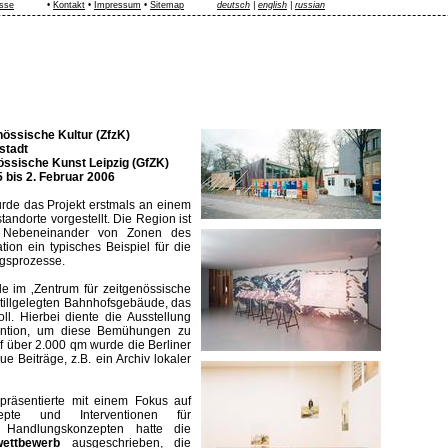
sse
•
Kontakt
•
Impressum
•
Sitemap
deutsch
|
english
|
russian
nössische Kultur (ZfzK)
stadt
nössische Kunst Leipzig (GfZK)
 bis 2. Februar 2006
urde das Projekt erstmals an einem
andorte vorgestellt. Die Region ist
n Nebeneinander von Zonen des
on ein typisches Beispiel für die
ngsprozesse.
 im ‚Zentrum für zeitgenössische
stillgelegten Bahnhofsgebäude, das
l. Hierbei diente die Ausstellung
rvention, um diese Bemühungen zu
uf über 2.000 qm wurde die Berliner
e Beiträge, z.B. ein Archiv lokaler
 präsentierte mit einem Fokus auf
zepte und Interventionen für
n Handlungskonzepten hatte die
wettbewerb
ausgeschrieben, die