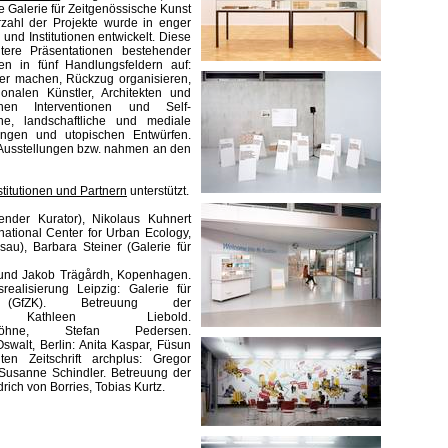
e Galerie für Zeitgenössische Kunst
rzahl der Projekte wurde in enger
nd Institutionen entwickelt. Diese
tere Präsentationen bestehender
en in fünf Handlungsfeldern auf:
lder machen, Rückzug organisieren,
onalen Künstler, Architekten und
chen Interventionen und Self-
he, landschaftliche und mediale
ungen und utopischen Entwürfen.
Ausstellungen bzw. nahmen an den
stitutionen und Partnern
unterstützt.
tender Kurator), Nikolaus Kuhnert
ernational Center for Urban Ecology,
sau), Barbara Steiner (Galerie für
 und Jakob Trägårdh, Kopenhagen.
realisierung Leipzig: Galerie für
 (GfZK). Betreuung der
ation: Kathleen Liebold.
 Höhne, Stefan Pedersen.
Oswalt, Berlin: Anita Kaspar, Füsun
en Zeitschrift archplus: Gregor
 Susanne Schindler. Betreuung der
rich von Borries, Tobias Kurtz.