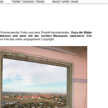
sse
•
Kontakt
•
Impressum
•
Sitemap
deutsch
|
english
|
russian
r Pressezwecke Fotos aus dem Projekt herunterladen.
Dazu die Bilder
ßklicken und dann mit der rechten Maustaste speichern!
Bitte
dem Fall das unten angegebene Copyright: