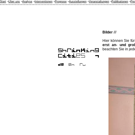
Start
¬
Über uns
¬
Analyse
¬
Interventionen
¬
Prognose
¬
Ausstellungen
¬
Veranstaltungen
¬
Publikationen
¬
Pre
Bilder
///
Hier können Sie fü
erst an- und gro
beachten Sie in je