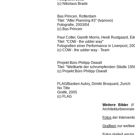
(c) Nikolaus Brade
Bas Princen, Rotterdam
Titel: "After Planning #3" (Ivanovo)
Fotografie, 2003/04
(c) Bas Princen
Paul Cotter, Gareth Morris, Heidi Rustgaard, 
Titel: "COW - the udder way"
Fotografien einer Performance in Liverpool, 20
(c) COW - the udder way - Team
Projekt Büro Philipp Oswalt
Titel: "Weltkarte der schrumpfenden Städte 19
(c) Projekt Büro Philipp Oswalt
FLAG/Bastien Aubry, Dimitri Broquard, Zurich
No Title
Grafik, 2005
(c) FLAG
Weitere Bilder
//
Architekturbiennale 
Fotos
der Interventi
Grafiken
zur weltwe
Fotos Halle/Leipzig