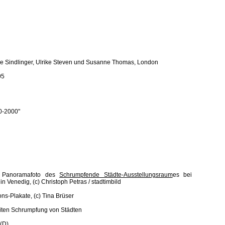
Eike Sindlinger, Ulrike Steven und Susanne Thomas, London
05
50-2000"
/
Panoramafoto des
Schrumpfende Städte-Ausstellungsraum
es bei
in Venedig, (c) Christoph Petras / stadtimbild
ons-Plakate, (c) Tina Brüser
iten Schrumpfung von Städten
(D)