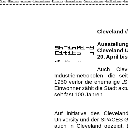
Start
¬
Über uns
¬
Analyse
¬
Interventionen
¬
Prognose
¬
Ausstellungen
¬
Veranstaltungen
¬
Publikationen
¬
Pre
Cleveland
//
Ausstellung
Cleveland 
20. April bi
Auch Clev
Industriemetropolen, die sei
1950 verlor die ehemalige „
Einwohner zählt die Stadt aktu
seit fast 100 Jahren.
Auf Initiative des Clevel
University und der SPACES Gal
auch in Cleveland gezeigt. B