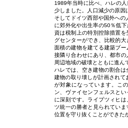
1989年当時に比べ、ハレの
少しました。人口減少の原因は
そしてドイツ西部や国外への人
に郊外化や出生率の50％低
資は税制上の特別控除措置を
グセンターができ、比較的大
面積の建物を建てる建築ブー
接隣り合わせにあり、都市の
周辺地域の破壊とともに進ん
ハレでは、空き建物の割合は
建物の取り壊しが計画されてお
が対象になっています。こ
ン、ヴァイセンフェルスとい
に深刻です。ライプツィヒは
ツ統一の勝者と見られていま
位置を守り抜くことができた