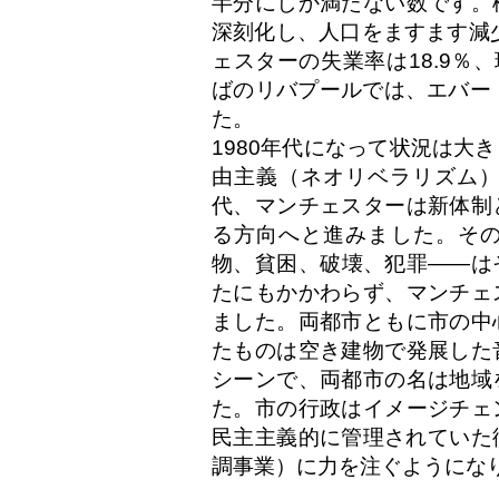
半分にしか満たない数です。
深刻化し、人口をますます減少
ェスターの失業率は18.9％、
ばのリバプールでは、エバー
た。
1980年代になって状況は大
由主義（ネオリベラリズム
代、マンチェスターは新体制
る方向へと進みました。そ
物、貧困、破壊、犯罪——は
たにもかかわらず、マンチェ
ました。両都市ともに市の中
たものは空き建物で発展した
シーンで、両都市の名は地域
た。市の行政はイメージチェ
民主主義的に管理されていた
調事業）に力を注ぐようにな