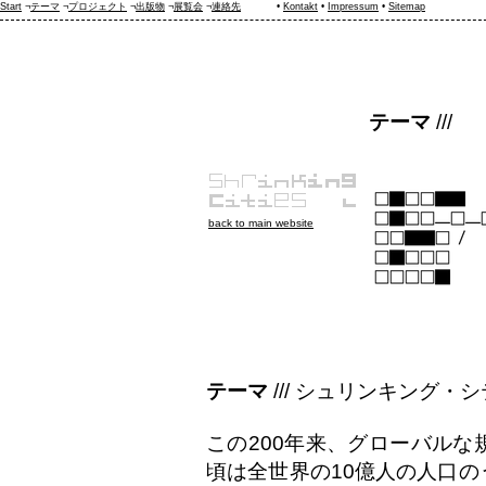
Start
¬
テーマ
¬
プロジェクト
¬
出版物
¬
展覧会
¬
連絡先
•
Kontakt
•
Impressum
•
Sitemap
テーマ
///
back to main website
テーマ
///
シュリンキング・シ
この200年来、グローバルな
頃は全世界の10億人の人口の