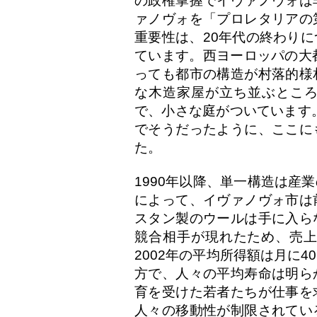
の政権掌握でイヴァノヴォは
ァノヴォを「プロレタリアの
重要性は、20年代の終わり
ています。西ヨーロッパの大
っても都市の構造が村落的様
な木造家屋が立ち並ぶとこ
で、小さな庭がついています。
でそうだったように、ここに
た。
1990年以降、単一構造は産
によって、イヴァノヴォ市は
スタン製のウールは手に入ら
競合相手が現れたため、売上
2002年の平均所得額は月に
方で、人々の平均寿命は明ら
育を受けた若者たちが仕事を
人々の移動性が制限されてい