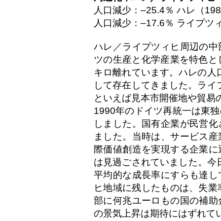
人口減少：–25.4％ ハレ（19
人口減少：–17.6％ ライプツィ
ハレ／ライプツィヒ周辺の中
ツの生産と化学産業を特色と
キロ離れています。ハレの人口
して存在してきました。ライプ
といえば見本市開催地や貿易
1990年のドイツ再統一は東
しました。国有企業が民営化
ました。当時は、サービス産
際価値創造を実現する企業に
は見過ごされていました。今
平均的な成長率にすらも達し
ヒ地域に残したものは、失業
部に何兆ユーロもの国の補助
の景気上昇は期待にはずれて