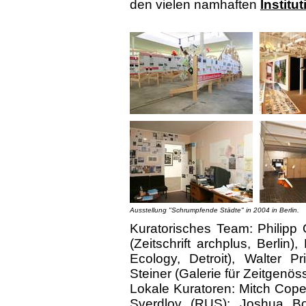
den vielen namhaften
Institu
Ausstellung "Schrumpfende Städte" in 2004 in Berlin.
Kuratorisches Team: Philipp O
(Zeitschrift archplus, Berlin
Ecology, Detroit), Walter P
Steiner (Galerie für Zeitgenös
Lokale Kuratoren: Mitch Cope
Sverdlov (RUS); Joshua Bol