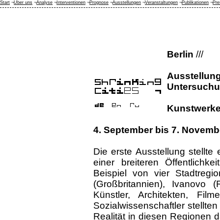
Start
¬
Über uns
¬
Analyse
¬
Interventionen
¬
Prognose
¬
Ausstellungen
¬
Veranstaltungen
¬
Publikationen
¬
Pre
Berlin
///
Ausstellun
Untersuch
Kunstwerke 
4. September bis 7. Novemb
Die erste Ausstellung stellt
einer breiteren Öffentlich
Beispiel von vier Stadtregi
(Großbritannien), Ivanovo (
Künstler, Architekten, Fil
Sozialwissenschaftler stellte
Realität in diesen Regionen 