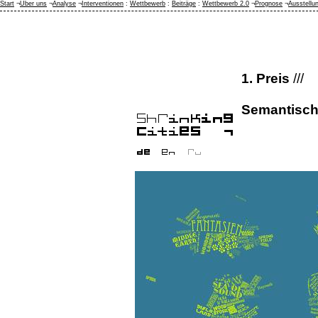
Start
¬
Über uns
¬
Analyse
¬
Interventionen
:
Wettbewerb
:
Beiträge
:
Wettbewerb 2.0
¬
Prognose
¬
Ausstellu
1. Preis
///
Semantisch