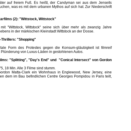
Täter auf freiem Fuß. Es heißt, der Candyman sei aus dem Jenseits
suchen, was es mit dem urbanen Mythos auf sich hat. Zur Niederschrift
arfilms (2): "Wittstock, Wittstock"
it "Wittstock, Wittstock" seine sich über mehr als zwanzig Jahre
bens in der märkischen Kleinstadt Wittstock an der Dosse.
m-Thrillers: "Shopping"
ale Form des Protestes gegen die Konsum-gläubigkeit ist filmreif
nd Plünderung von Luxus-Läden in gestohlenen Autos.
rfilms: "Splitting", "Day's End" und "Conical Intersect" von Gordon
5, 18 Min. Alle 3 Filme sind stumm.
 Gordon Matta-Clark ein Wohnhaus in Englewood, New Jersey, eine
n dem im Bau befindlichen Centre Georges Pompidou in Paris teilt,