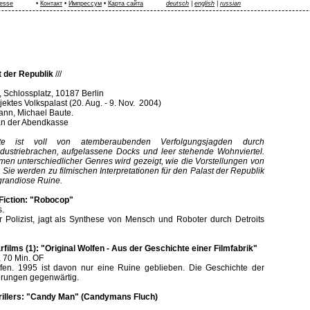
esse
•
Контакт
•
Импрессум
•
Карта сайта
deutsch
|
english
|
russian
t der Republik
///
, Schlossplatz, 10187 Berlin
ktes Volkspalast (20. Aug. - 9. Nov. 2004)
ann, Michael Baute.
n an der Abendkasse
hte ist voll von atemberaubenden Verfolgungsjagden durch
dustriebrachen, aufgelassene Docks und leer stehende Wohnviertel.
men unterschiedlicher Genres wird gezeigt, wie die Vorstellungen von
Sie werden zu filmischen Interpretationen für den Palast der Republik
 grandiose Ruine.
-Fiction: "Robocop"
s.
 Polizist, jagt als Synthese von Mensch und Roboter durch Detroits
rfilms (1): "Original Wolfen - Aus der Geschichte einer Filmfabrik"
5, 70 Min. OF
lfen. 1995 ist davon nur eine Ruine geblieben. Die Geschichte der
erungen gegenwärtig.
Thrillers: "Candy Man" (Candymans Fluch)