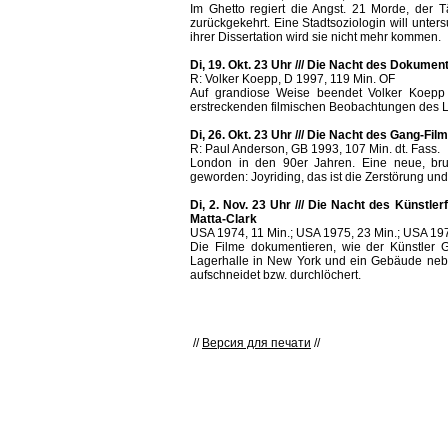
Im Ghetto regiert die Angst. 21 Morde, der 
zurückgekehrt. Eine Stadtsoziologin will unter
ihrer Dissertation wird sie nicht mehr kommen.
Di, 19. Okt. 23 Uhr /// Die Nacht des Dokument
R: Volker Koepp, D 1997, 119 Min. OF
Auf grandiose Weise beendet Volker Koepp m
erstreckenden filmischen Beobachtungen des Le
Di, 26. Okt. 23 Uhr /// Die Nacht des Gang-Fil
R: Paul Anderson, GB 1993, 107 Min. dt. Fass.
London in den 90er Jahren. Eine neue, brut
geworden: Joyriding, das ist die Zerstörung u
Di, 2. Nov. 23 Uhr /// Die Nacht des Künstle
Matta-Clark
USA 1974, 11 Min.; USA 1975, 23 Min.; USA 197
Die Filme dokumentieren, wie der Künstler
Lagerhalle in New York und ein Gebäude nebe
aufschneidet bzw. durchlöchert.
//
Версия для печати
//