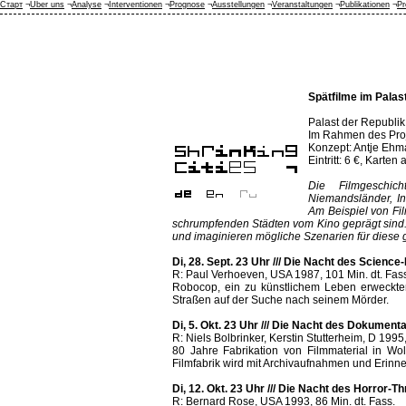
Старт
¬
Über uns
¬
Analyse
¬
Interventionen
¬
Prognose
¬
Ausstellungen
¬
Veranstaltungen
¬
Publikationen
¬
Pr
Spätfilme im Palas
Palast der Republik
Im Rahmen des Proje
Konzept: Antje Ehm
Eintritt: 6 €, Karte
Die Filmgeschic
Niemandsländer, In
Am Beispiel von Fil
schrumpfenden Städten vom Kino geprägt sind. 
und imaginieren mögliche Szenarien für diese
Di, 28. Sept. 23 Uhr /// Die Nacht des Science
R: Paul Verhoeven, USA 1987, 101 Min. dt. Fas
Robocop, ein zu künstlichem Leben erweckter
Straßen auf der Suche nach seinem Mörder.
Di, 5. Okt. 23 Uhr /// Die Nacht des Dokumenta
R: Niels Bolbrinker, Kerstin Stutterheim, D 199
80 Jahre Fabrikation von Filmmaterial in Wo
Filmfabrik wird mit Archivaufnahmen und Erinn
Di, 12. Okt. 23 Uhr /// Die Nacht des Horror-
R: Bernard Rose, USA 1993, 86 Min. dt. Fass.