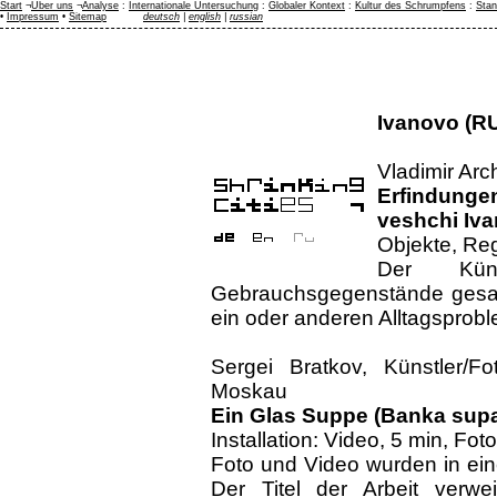
Start
¬
Über uns
¬
Analyse
:
Internationale Untersuchung
:
Globaler Kontext
:
Kultur des Schrumpfens
:
Stan
•
Impressum
•
Sitemap
deutsch
|
english
|
russian
Ivanovo (R
Vladimir Arc
Erfindunge
veshchi Iva
Objekte, Reg
Der Kün
Gebrauchsgegenstände gesa
ein oder anderen Alltagsprob
Sergei Bratkov, Künstler/Fo
Moskau
Ein Glas Suppe (Banka sup
Installation: Video, 5 min, Fot
Foto und Video wurden in ei
Der Titel der Arbeit verwei