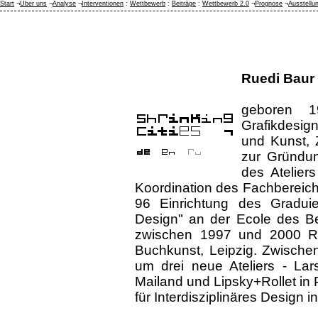
Start
¬
Über uns
¬
Analyse
¬
Interventionen
:
Wettbewerb
:
Beiträge
:
Wettbewerb 2.0
¬
Prognose
¬
Ausstellu
Ruedi Baur
geboren 1
Grafikdesig
und Kunst, 
zur Gründun
des Atelier
Koordination des Fachbereich
96 Einrichtung des Graduie
Design" an der Ecole des Be
zwischen 1997 und 2000 Re
Buchkunst, Leipzig. Zwischen
um drei neue Ateliers - Lar
Mailand und Lipsky+Rollet in P
für Interdisziplinäres Design in