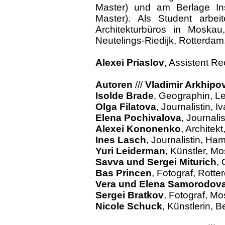
Master) und am Berlage Ins
Master). Als Student arbe
Architekturbüros in Moskau
Neutelings-Riedijk, Rotterdam
Alexei Priaslov
, Assistent R
Autoren
///
Vladimir Arkhipo
Isolde Brade
, Geographin, Le
Olga Filatova
, Journalistin, 
Elena Pochivalova
, Journali
Alexei Kononenko
, Architek
Ines Lasch
, Journalistin, Ha
Yuri Leiderman
, Künstler, M
Savva und Sergei Miturich
,
Bas Princen
, Fotograf, Rott
Vera und Elena Samorodov
Sergei Bratkov
, Fotograf, M
Nicole Schuck
, Künstlerin, Be