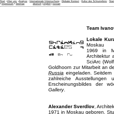
Start
¬
Über uns
¬
Analyse
:
Internationale Untersuchung
:
Globaler Kontext
:
Kultur des Schrumpfens
:
Stan
•
Impressum
•
Sitemap
deutsch
|
english
|
russian
Team Ivano
Lokale Kur
Moskau
1969 in M
Architektur
SciArc (Wolf
Goldhoorn zur Mitarbeit an de
Russia
eingeladen. Seitdem fre
zahlreiche Ausstellungen
Erscheinungsbildes der w
Gallery
.
Alexander Sverdlov
, Archit
1971 in Moskau geboren. Stud