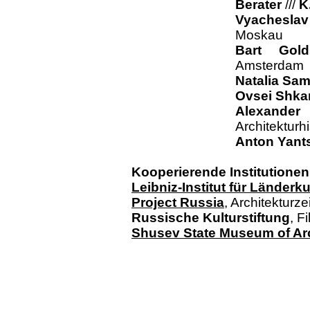
Berater
///
K
Vyachesla
Moskau
Bart Gold
Amsterdam
Natalia Sam
Ovsei Shka
Alexand
Architekturhi
Anton Yant
Kooperierende Institutionen
Leibniz-Institut für Länderk
Project Russia
, Architekturzei
Russische Kulturstiftung
, F
Shusev State Museum of Ar