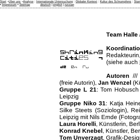
Start
¬
Über uns
¬
Analyse
:
Internationale Untersuchung
:
Globaler Kontext
:
Kultur des Schrumpfens
:
Stan
•
Impressum
•
Sitemap
deutsch
|
english
|
russian
Team Halle 
Koordinati
Redakteurin,
(siehe auch
Autoren
//
(freie Autorin),
Jan Wenzel
(Kü
Gruppe L 21
: Tom Hobusch /
Leipzig
Gruppe Niko 31
: Katja Hein
Silke Steets (Soziologin), Re
Leipzig mit Nils Emde (Fotogr
Laura Horelli
, Künstlerin, Berl
Konrad Knebel
, Künstler, Ber
Tom Unverzagt
, Grafik-Desig