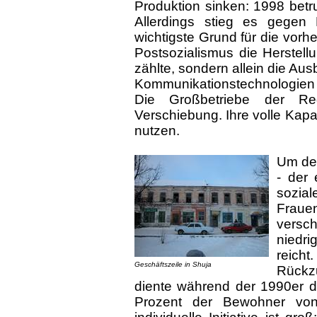
Produktion sinken: 1998 bet
Allerdings stieg es gegen
wichtigste Grund für die vorh
Postsozialismus die Herstell
zählte, sondern allein die Au
Kommunikationstechnologien
Die Großbetriebe der Reg
Verschiebung. Ihre volle Kapaz
nutzen.
Um den
- der
sozia
Fraue
versch
niedri
reicht
Geschäftszeile in Shuja
Rückz
diente während der 1990er 
Prozent der Bewohner von