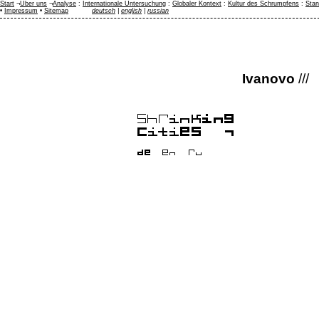
Start
¬
Über uns
¬
Analyse
:
Internationale Untersuchung
:
Globaler Kontext
:
Kultur des Schrumpfens
:
Stan
•
Impressum
•
Sitemap
deutsch
|
english
|
russian
Ivanovo
///