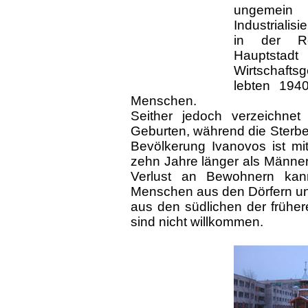
ungeme
Industriali
in der Ro
Hauptstad
Wirtschafts
lebten 194
Menschen.
Seither jedoch verzeichne
Geburten, während die Sterbez
Bevölkerung Ivanovos ist mi
zehn Jahre länger als Männer 
Verlust an Bewohnern ka
Menschen aus den Dörfern un
aus den südlichen der frühe
sind nicht willkommen.