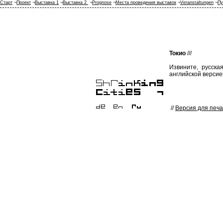
Старт
¬
Проект
¬
Выставка 1
¬
Выставка 2
¬
Prognose
¬
Места проведения выставок
¬
Veranstaltungen
¬
Пу
Токио
///
Извините, русска
английской версие
//
Версия для печ