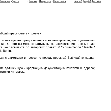
бликации
¬
Пресса
•
Контакт
•
Импрессум
•
Карта сайта
deutsch
|
english
|
russian
общий пресс-релиз к проекту.
олучить лучшее представление о нашем проекте, мы подготовили
ив. С него вы можете загрузить все изображения, готовые для
а, не забывайте об авторских правах: © Schrumpfende Staedte /
, Berlin.
ься с заметками в прессе по поводу проекта? Выбирайте медиа-
ие дальнейшую информацию, документацию, контактные адреса;
 взятии интервью.