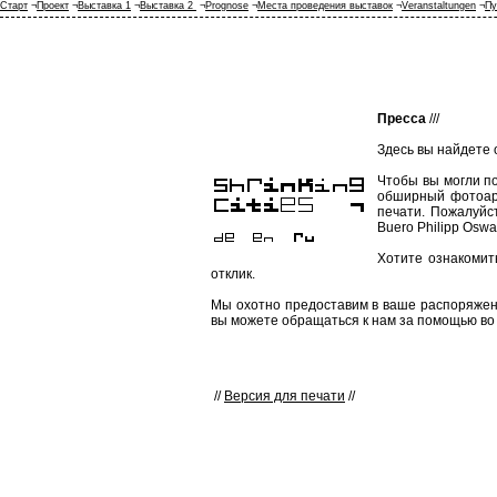
Старт
¬
Проект
¬
Выставка 1
¬
Выставка 2
¬
Prognose
¬
Места проведения выставок
¬
Veranstaltungen
¬
Пу
Пресса
///
Здесь вы найдете 
Чтобы вы могли п
обширный фотоарх
печати. Пожалуйст
Buero Philipp Oswalt
Хотите ознакомит
отклик.
Мы охотно предоставим в ваше распоряжен
вы можете обращаться к нам за помощью во
//
Версия для печати
//