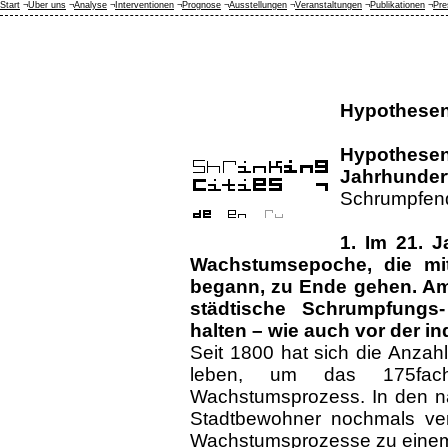
Start
¬
Über uns
¬
Analyse
¬
Interventionen
¬
Prognose
¬
Ausstellungen
¬
Veranstaltungen
¬
Publikationen
¬
Pre
Hypothese
Hypothese
Jahrhunder
Schrumpfen
1. Im 21. J
Wachstumsepoche, die mit
begann, zu Ende gehen. Am
städtische Schrumpfung
halten – wie auch vor der in
Seit 1800 hat sich die Anzah
leben, um das 175fache
Wachstumsprozess. In den nä
Stadtbewohner nochmals ver
Wachstumsprozesse zu eine