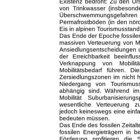
Existenz bedroht: Zu den U
von Trinkwasser (insbesond
Überschwemmungsgefahren 
Permafrostböden (in den nör
Eis in alpinen Tourismusstand
Das Ende der Epoche fossilen
massiven Verteuerung von Mob
Ansiedlungsentscheidungen 
der Erreichbarkeit beeinflu
Verknappung von Mobilit
Mobilitätsbedarf führen. 
Zersiedlungszonen im nicht
Niedergang von Tourismussta
abhängig sind. Während im 2
Mobilität Suburbanisierun
wesentliche Verteuerung z
jedoch keineswegs eine einf
bedeuten müssen.
Das Ende des fossilen Zeitalt
fossilen Energieträgern in 
Förderung profitieren die