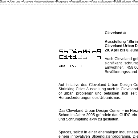
Start
¬
Über uns
¬
Analyse
¬
Interventionen
¬
Prognose
¬
Ausstellungen
¬
Veranstaltungen
¬
Publikationen
¬
Pre
Cleveland
///
Ausstellung "Shrin
Cleveland Urban D
20. April bis 8. Jun
Auch Cleveland geh
signifikant schru
Einwohner. 458.0
Bevölkerungsstand s
Auf Initiative des Cleveland Urban Design C
Shrinking Cities Ausstellung auch in Cleveland 
of urban problems“ und befassen sich sei
Herausforderungen des Urbanismus.
Das Cleveland Urban Design Center – im Herzen
Schon im Jahre 2005 gründete das CUDC ein Sh
und Schrumpfung aktiv zu gestalten.
Spaces, selbst in einer ehemaligen Industrieanl
einem innovativen Stipendiatenprogramm. Die G