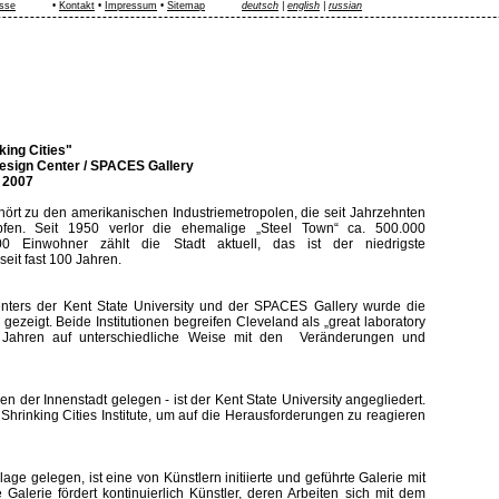
sse
•
Kontakt
•
Impressum
•
Sitemap
deutsch
|
english
|
russian
king Cities"
esign Center / SPACES Gallery
i 2007
ört zu den amerikanischen Industriemetropolen, die seit Jahrzehnten
mpfen. Seit 1950 verlor die ehemalige „Steel Town“ ca. 500.000
00 Einwohner zählt die Stadt aktuell, das ist der niedrigste
eit fast 100 Jahren.
enters der Kent State University und der SPACES Gallery wurde die
gezeigt. Beide Institutionen begreifen Cleveland als „great laboratory
t Jahren auf unterschiedliche Weise mit den Veränderungen und
 der Innenstadt gelegen - ist der Kent State University angegliedert.
rinking Cities Institute, um auf die Herausforderungen zu reagieren
age gelegen, ist eine von Künstlern initiierte und geführte Galerie mit
alerie fördert kontinuierlich Künstler, deren Arbeiten sich mit dem