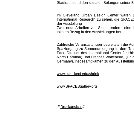
Stadtraum und den sozialen Belangen seiner 
Im Cleveland Urban Design Center waren Ex
International Research“ zu sehen, die SPACES G
der Ausstellung
Zwei neue Arbeiten von Studierenden - eine 
lokalen Bezug in den Ausstellungen her.
Zahlreiche Veranstaltungen begleiteten die Aus
Spaziergang zu Sonnenuntergang in den “Nat
Park, Direktor des International Center for
North Carolina) und Frances Whitehead, (Chica
Germany). Insgesamt kamen zu den Ausstellun
www.cudc.kent.edu/shrink
www.SPACESgallery.org
//
Druckansicht
//