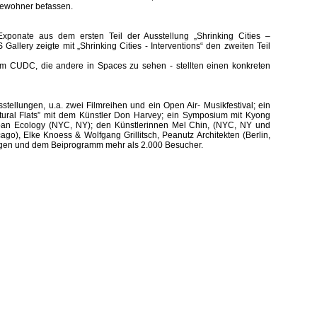
Bewohner befassen.
ponate aus dem ersten Teil der Ausstellung „Shrinking Cities –
allery zeigte mit „Shrinking Cities - Interventions“ den zweiten Teil
im CUDC, die andere in Spaces zu sehen - stellten einen konkreten
stellungen, u.a. zwei Filmreihen und ein Open Air- Musikfestival; ein
ural Flats” mit dem Künstler Don Harvey; ein Symposium mit Kyong
 Urban Ecology (NYC, NY); den Künstlerinnen Mel Chin, (NYC, NY und
go), Elke Knoess & Wolfgang Grillitsch, Peanutz Architekten (Berlin,
gen und dem Beiprogramm mehr als 2.000 Besucher.