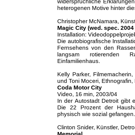
widersprüchliche Erklärunge
heterogenen Motive hinter di
Christopher McNamara, Künst
Magic City (wed. spec. 2004
Installation: Videodoppelproj
Die autobiografische Installat
Fernsehens von den Rassenu
langsam rotierenden R
Einfamilienhaus.
Kelly Parker, Filmemacherin, D
und Toni Moceri, Ethnografin, 
Coda Motor City
Video, 16 min, 2003/04
In der Autostadt Detroit gibt
Die 22 Prozent der Hausha
physisch wie sozial gefangen.
Clinton Snider, Künstler, Detroi
Memorial