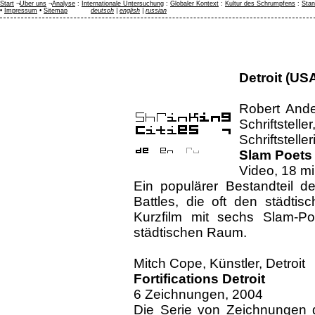
Start
¬
Über uns
¬
Analyse
:
Internationale Untersuchung
:
Globaler Kontext
:
Kultur des Schrumpfens
:
Stan
•
Impressum
•
Sitemap
deutsch
|
english
|
russian
Detroit (US
Robert Ander
Schriftstell
Schriftsteller
Slam Poets 
Video, 18 m
Ein populärer Bestandteil de
Battles, die oft den städtis
Kurzfilm mit sechs Slam-Po
städtischen Raum.
Mitch Cope, Künstler, Detroit
Fortifications Detroit
6 Zeichnungen, 2004
Die Serie von Zeichnungen d