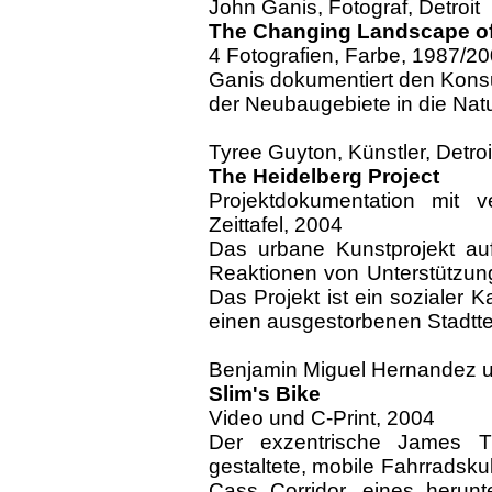
John Ganis, Fotograf, Detroit
The Changing Landscape of 
4 Fotografien, Farbe, 1987/2
Ganis dokumentiert den Kons
der Neubaugebiete in die Natu
Tyree Guyton, Künstler, Detroi
The Heidelberg Project
Projektdokumentation mit v
Zeittafel, 2004
Das urbane Kunstprojekt auf
Reaktionen von Unterstützun
Das Projekt ist ein sozialer Ka
einen ausgestorbenen Stadtteil
Benjamin Miguel Hernandez und
Slim's Bike
Video und C-Print, 2004
Der exzentrische James Th
gestaltete, mobile Fahrradsku
Cass Corridor, eines herun